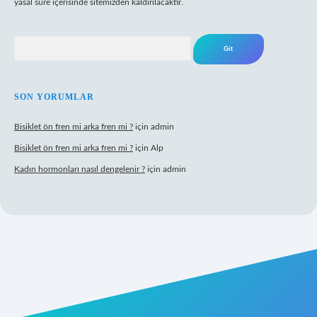
yasal süre içerisinde sitemizden kaldırılacaktır.
Arama
SON YORUMLAR
Bisiklet ön fren mi arka fren mi ?
için
admin
Bisiklet ön fren mi arka fren mi ?
için
Alp
Kadın hormonları nasıl dengelenir ?
için
admin
ogir.net