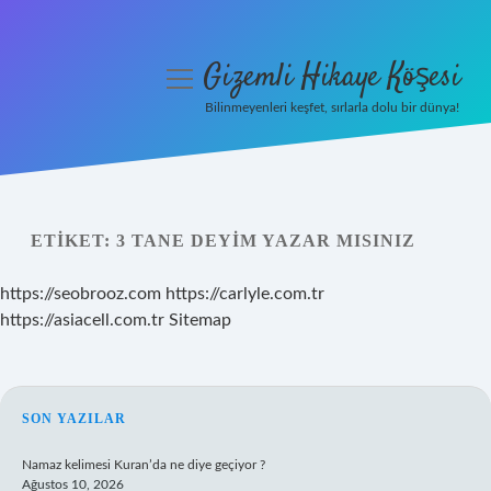
Gizemli Hikaye Köşesi
menüyü
aç
Bilinmeyenleri keşfet, sırlarla dolu bir dünya!
Anasayfa
Gizlilik Politikası
ETIKET:
3 TANE DEYIM YAZAR MISINIZ
Yasal Uyarı
https://seobrooz.com
https://carlyle.com.tr
Hakkımızda
https://asiacell.com.tr
Sitemap
SIDEBAR
SON YAZILAR
Namaz kelimesi Kuran’da ne diye geçiyor ?
Ağustos 10, 2026