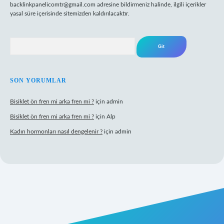
backlinkpanelicomtr@gmail.com
adresine bildirmeniz halinde, ilgili içerikler
yasal süre içerisinde sitemizden kaldırılacaktır.
Arama
SON YORUMLAR
Bisiklet ön fren mi arka fren mi ?
için
admin
Bisiklet ön fren mi arka fren mi ?
için
Alp
Kadın hormonları nasıl dengelenir ?
için
admin
inogir.net