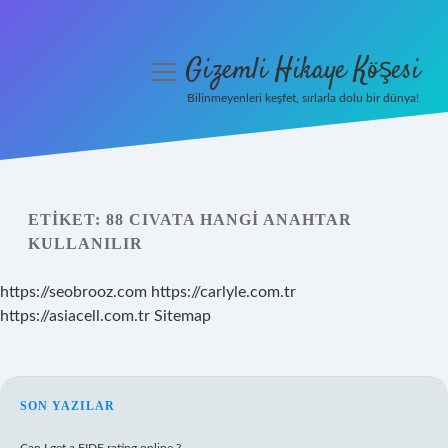
Gizemli Hikaye Köşesi
menüyü
aç
Bilinmeyenleri keşfet, sırlarla dolu bir dünya!
Anasayfa
Gizlilik Politikası
ETIKET:
88 CIVATA HANGI ANAHTAR
Yasal Uyarı
KULLANILIR
Hakkımızda
https://seobrooz.com
https://carlyle.com.tr
https://asiacell.com.tr
Sitemap
SIDEBAR
SON YAZILAR