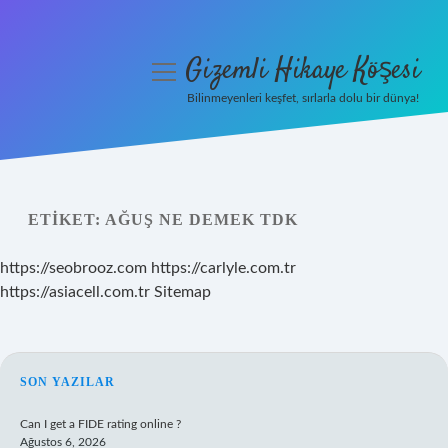
Gizemli Hikaye Köşesi
menüyü
aç
Bilinmeyenleri keşfet, sırlarla dolu bir dünya!
Anasayfa
Gizlilik Politikası
ETIKET:
AĞUŞ NE DEMEK TDK
Yasal Uyarı
https://seobrooz.com
https://carlyle.com.tr
Hakkımızda
https://asiacell.com.tr
Sitemap
SIDEBAR
SON YAZILAR
Can I get a FIDE rating online ?
Ağustos 6, 2026