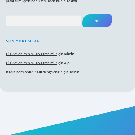
yasal süre içerisinde sitemizden kaldırılacaktır.
Arama
SON YORUMLAR
Bisiklet ön fren mi arka fren mi ?
için
admin
Bisiklet ön fren mi arka fren mi ?
için
Alp
Kadın hormonları nasıl dengelenir ?
için
admin
gir.net