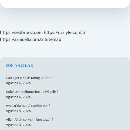
aittir
ne
demek
?
https://seobrooz.com
https://carlyle.com.tr
https://asiacell.com.tr
Sitemap
SIDEBAR
SON YAZILAR
Can I get a FIDE rating online ?
Ağustos 6, 2026
Kulak zarı delinmesine ne iyi gelir ?
Ağustos 6, 2026
Avcılar’da hangi semtler var ?
Ağustos 5, 2026
Allah Allah şarkısını kim yazdı ?
Ağustos 3, 2026