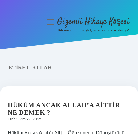
Gizemli Hikaye Köşesi
menüyü
aç
Bilinmeyenleri keşfet, sırlarla dolu bir dünya!
Anasayfa
Gizlilik Politikası
ETIKET:
ALLAH
Yasal Uyarı
Hakkımızda
HÜKÜM ANCAK ALLAH’A AITTIR
NE DEMEK ?
Tarih: Ekim 27, 2025
Hüküm Ancak Allah’a Aittir: Öğrenmenin Dönüştürücü