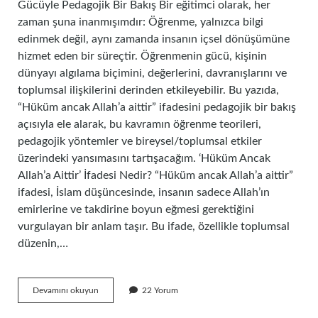
Gücüyle Pedagojik Bir Bakış Bir eğitimci olarak, her
zaman şuna inanmışımdır: Öğrenme, yalnızca bilgi
edinmek değil, aynı zamanda insanın içsel dönüşümüne
hizmet eden bir süreçtir. Öğrenmenin gücü, kişinin
dünyayı algılama biçimini, değerlerini, davranışlarını ve
toplumsal ilişkilerini derinden etkileyebilir. Bu yazıda,
“Hüküm ancak Allah’a aittir” ifadesini pedagojik bir bakış
açısıyla ele alarak, bu kavramın öğrenme teorileri,
pedagojik yöntemler ve bireysel/toplumsal etkiler
üzerindeki yansımasını tartışacağım. ‘Hüküm Ancak
Allah’a Aittir’ İfadesi Nedir? “Hüküm ancak Allah’a aittir”
ifadesi, İslam düşüncesinde, insanın sadece Allah’ın
emirlerine ve takdirine boyun eğmesi gerektiğini
vurgulayan bir anlam taşır. Bu ifade, özellikle toplumsal
düzenin,…
Hüküm
Devamını okuyun
22 Yorum
ancak
Allah’a