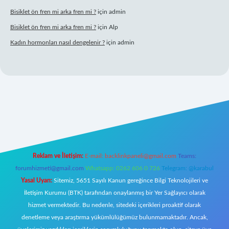
Bisiklet ön fren mi arka fren mi ?
için
admin
Bisiklet ön fren mi arka fren mi ?
için
Alp
Kadın hormonları nasıl dengelenir ?
için
admin
ir.net
Reklam ve İletişim:
E-mail:
backlinkpaneli@gmail.com
Teams:
forumhizmeti@gmail.com
Whatsapp: 0262 606 0 726
Telegram: @karabul
Yasal Uyarı:
Sitemiz, 5651 Sayılı Kanun gereğince Bilgi Teknolojileri ve
İletişim Kurumu (BTK) tarafından onaylanmış bir Yer Sağlayıcı olarak
hizmet vermektedir. Bu nedenle, sitedeki içerikleri proaktif olarak
denetleme veya araştırma yükümlülüğümüz bulunmamaktadır. Ancak,