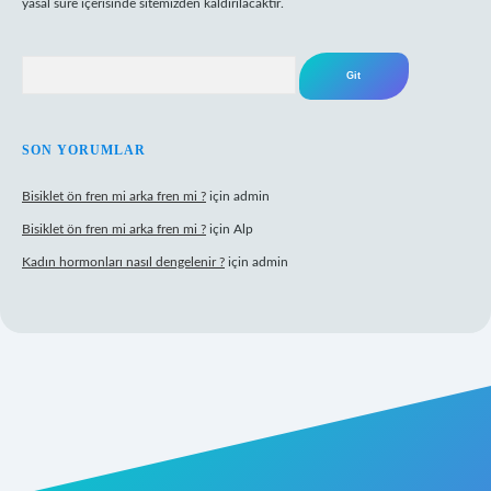
yasal süre içerisinde sitemizden kaldırılacaktır.
Arama
SON YORUMLAR
Bisiklet ön fren mi arka fren mi ?
için
admin
Bisiklet ön fren mi arka fren mi ?
için
Alp
Kadın hormonları nasıl dengelenir ?
için
admin
gir.net