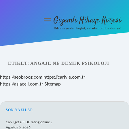
Gizemli Hikaye Köşesi
menüyü
aç
Bilinmeyenleri keşfet, sırlarla dolu bir dünya!
Anasayfa
Gizlilik Politikası
ETIKET:
ANGAJE NE DEMEK PSIKOLOJI
Yasal Uyarı
https://seobrooz.com
https://carlyle.com.tr
Hakkımızda
https://asiacell.com.tr
Sitemap
SIDEBAR
SON YAZILAR
Can I get a FIDE rating online ?
Ağustos 6, 2026