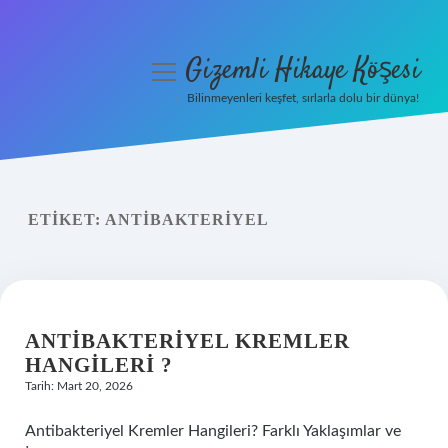
Gizemli Hikaye Köşesi
menüyü
aç
Bilinmeyenleri keşfet, sırlarla dolu bir dünya!
Anasayfa
Gizlilik Politikası
ETIKET:
ANTIBAKTERIYEL
Yasal Uyarı
Hakkımızda
ANTIBAKTERIYEL KREMLER
HANGILERI ?
Tarih: Mart 20, 2026
Antibakteriyel Kremler Hangileri? Farklı Yaklaşımlar ve