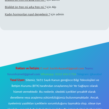
Bisiklet ön fren mi arka fren mi ?
için
Alp
Kadın hormonları nasıl dengelenir ?
için
admin
et
Reklam ve İletişim:
E-mail:
backlinkpaneli@gmail.com
Teams:
forumhizmeti@gmail.com
Whatsapp: 0262 606 0 726
Telegram: @karabul
Yasal Uyarı:
Sitemiz, 5651 Sayılı Kanun gereğince Bilgi Teknolojileri ve
İletişim Kurumu (BTK) tarafından onaylanmış bir Yer Sağlayıcı olarak
hizmet vermektedir. Bu nedenle, sitedeki içerikleri proaktif olarak
denetleme veya araştırma yükümlülüğümüz bulunmamaktadır. Ancak,
üyelerimiz yazdıkları içeriklerin sorumluluğunu taşımakta olup, siteye üye