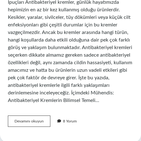
İpuçları Antibakteriyel kremler, günlük hayatımızda
hepimizin en az bir kez kullanmış olduğu ürünlerdir.
Kesikler, yaralar, sivilceler, tüy dökümleri veya küçük cilt
enfeksiyonları gibi çeşitli durumlar için bu kremler
vazgeçilmezdir. Ancak bu kremler arasında hangi türün,
hangi koşullarda daha etkili olduğuna dair pek çok farklı
görüş ve yaklaşım bulunmaktadır. Antibakteriyel kremleri
seçerken dikkate almamız gereken sadece antibakteriyel
özellikleri değil, aynı zamanda cildin hassasiyeti, kullanım
amacımız ve hatta bu ürünlerin uzun vadeli etkileri gibi
pek çok faktör de devreye girer. İşte bu yazıda,
antibakteriyel kremlerle ilgili farklı yaklaşımları
derinlemesine inceleyeceğiz. İçimdeki Mühendis:
Antibakteriyel Kremlerin Bilimsel Temeli…
Antibakteriyel
Devamını okuyun
8 Yorum
kremler
hangileri
?