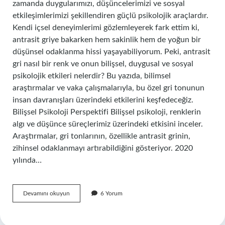
zamanda duygularımızı, düşüncelerimizi ve sosyal
etkileşimlerimizi şekillendiren güçlü psikolojik araçlardır.
Kendi içsel deneyimlerimi gözlemleyerek fark ettim ki,
antrasit griye bakarken hem sakinlik hem de yoğun bir
düşünsel odaklanma hissi yaşayabiliyorum. Peki, antrasit
gri nasıl bir renk ve onun bilişsel, duygusal ve sosyal
psikolojik etkileri nelerdir? Bu yazıda, bilimsel
araştırmalar ve vaka çalışmalarıyla, bu özel gri tonunun
insan davranışları üzerindeki etkilerini keşfedeceğiz.
Bilişsel Psikoloji Perspektifi Bilişsel psikoloji, renklerin
algı ve düşünce süreçlerimiz üzerindeki etkisini inceler.
Araştırmalar, gri tonlarının, özellikle antrasit grinin,
zihinsel odaklanmayı artırabildiğini gösteriyor. 2020
yılında…
Antrasit
Devamını okuyun
6 Yorum
gri
nasıl
bir