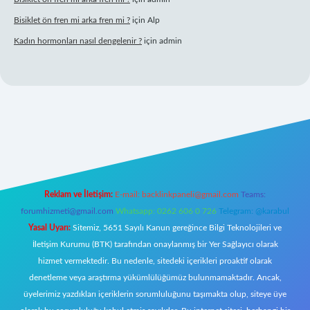
Bisiklet ön fren mi arka fren mi ?
için
Alp
Kadın hormonları nasıl dengelenir ?
için
admin
r.net
Reklam ve İletişim:
E-mail:
backlinkpaneli@gmail.com
Teams:
forumhizmeti@gmail.com
Whatsapp: 0262 606 0 726
Telegram: @karabul
Yasal Uyarı:
Sitemiz, 5651 Sayılı Kanun gereğince Bilgi Teknolojileri ve
İletişim Kurumu (BTK) tarafından onaylanmış bir Yer Sağlayıcı olarak
hizmet vermektedir. Bu nedenle, sitedeki içerikleri proaktif olarak
denetleme veya araştırma yükümlülüğümüz bulunmamaktadır. Ancak,
üyelerimiz yazdıkları içeriklerin sorumluluğunu taşımakta olup, siteye üye