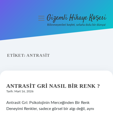
Gizemli Hikaye Köşesi
menüyü
aç
Bilinmeyenleri keşfet, sırlarla dolu bir dünya!
Anasayfa
Gizlilik Politikası
ETIKET:
ANTRASIT
Yasal Uyarı
Hakkımızda
ANTRASIT GRI NASIL BIR RENK ?
Tarih: Mart 16, 2026
Antrasit Gri: Psikolojinin Merceğinden Bir Renk
Deneyimi Renkler, sadece görsel bir algı değil, aynı