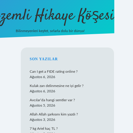
zemli Hikaye Köşesi
Bilinmeyenleri keşfet, sırlarla dolu bir dünya!
vdcasinogir.net
SIDEBAR
SON YAZILAR
Can I get a FIDE rating online ?
Ağustos 6, 2026
Kulak zarı delinmesine ne iyi gelir ?
Ağustos 6, 2026
Avcılar’da hangi semtler var ?
Ağustos 5, 2026
Allah Allah şarkısını kim yazdı ?
Ağustos 3, 2026
7 kg Ariel kaç TL ?