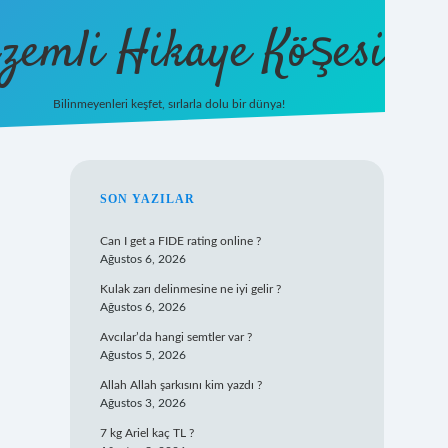
zemli Hikaye Köşesi
Bilinmeyenleri keşfet, sırlarla dolu bir dünya!
vdcasinogir.net
SIDEBAR
SON YAZILAR
Can I get a FIDE rating online ?
Ağustos 6, 2026
Kulak zarı delinmesine ne iyi gelir ?
Ağustos 6, 2026
Avcılar’da hangi semtler var ?
Ağustos 5, 2026
Allah Allah şarkısını kim yazdı ?
Ağustos 3, 2026
7 kg Ariel kaç TL ?