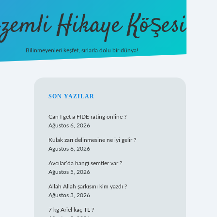
zemli Hikaye Köşesi
Bilinmeyenleri keşfet, sırlarla dolu bir dünya!
vdcasinogir.net
SIDEBAR
SON YAZILAR
Can I get a FIDE rating online ?
Ağustos 6, 2026
Kulak zarı delinmesine ne iyi gelir ?
Ağustos 6, 2026
Avcılar’da hangi semtler var ?
Ağustos 5, 2026
Allah Allah şarkısını kim yazdı ?
Ağustos 3, 2026
7 kg Ariel kaç TL ?