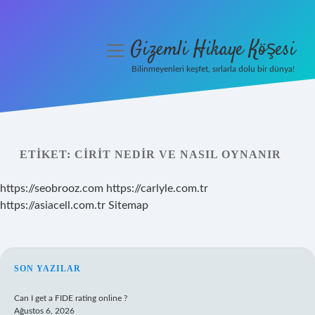
Gizemli Hikaye Köşesi
menüyü
aç
Bilinmeyenleri keşfet, sırlarla dolu bir dünya!
Anasayfa
Gizlilik Politikası
ETIKET:
CIRIT NEDIR VE NASIL OYNANIR
Yasal Uyarı
https://seobrooz.com
https://carlyle.com.tr
Hakkımızda
https://asiacell.com.tr
Sitemap
SIDEBAR
SON YAZILAR
Can I get a FIDE rating online ?
Ağustos 6, 2026