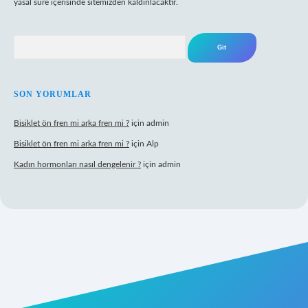
yasal süre içerisinde sitemizden kaldırılacaktır.
Arama
SON YORUMLAR
Bisiklet ön fren mi arka fren mi ?
için
admin
Bisiklet ön fren mi arka fren mi ?
için
Alp
Kadın hormonları nasıl dengelenir ?
için
admin
gir.net