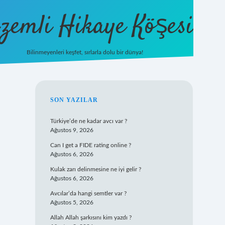
zemli Hikaye Köşesi
Bilinmeyenleri keşfet, sırlarla dolu bir dünya!
vdcasinogir.net
SIDEBAR
SON YAZILAR
Türkiye’de ne kadar avcı var ?
Ağustos 9, 2026
Can I get a FIDE rating online ?
Ağustos 6, 2026
Kulak zarı delinmesine ne iyi gelir ?
Ağustos 6, 2026
Avcılar’da hangi semtler var ?
Ağustos 5, 2026
Allah Allah şarkısını kim yazdı ?