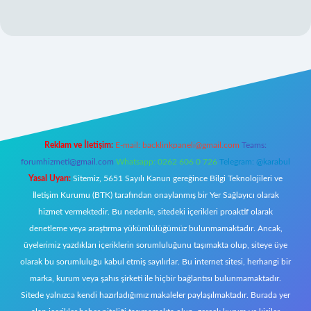
ir.net
Reklam ve İletişim:
E-mail:
backlinkpaneli@gmail.com
Teams:
forumhizmeti@gmail.com
Whatsapp: 0262 606 0 726
Telegram: @karabul
Yasal Uyarı:
Sitemiz, 5651 Sayılı Kanun gereğince Bilgi Teknolojileri ve
İletişim Kurumu (BTK) tarafından onaylanmış bir Yer Sağlayıcı olarak
hizmet vermektedir. Bu nedenle, sitedeki içerikleri proaktif olarak
denetleme veya araştırma yükümlülüğümüz bulunmamaktadır. Ancak,
üyelerimiz yazdıkları içeriklerin sorumluluğunu taşımakta olup, siteye üye
olarak bu sorumluluğu kabul etmiş sayılırlar. Bu internet sitesi, herhangi bir
marka, kurum veya şahıs şirketi ile hiçbir bağlantısı bulunmamaktadır.
Sitede yalnızca kendi hazırladığımız makaleler paylaşılmaktadır. Burada yer