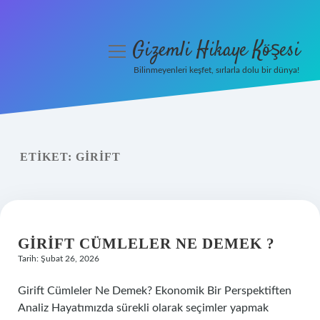
Gizemli Hikaye Köşesi
menüyü
aç
Bilinmeyenleri keşfet, sırlarla dolu bir dünya!
Anasayfa
Gizlilik Politikası
ETIKET:
GIRIFT
Yasal Uyarı
Hakkımızda
GIRIFT CÜMLELER NE DEMEK ?
Tarih: Şubat 26, 2026
Girift Cümleler Ne Demek? Ekonomik Bir Perspektiften
Analiz Hayatımızda sürekli olarak seçimler yapmak