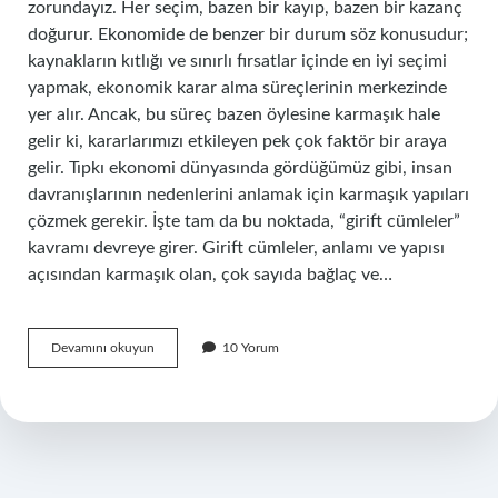
zorundayız. Her seçim, bazen bir kayıp, bazen bir kazanç
doğurur. Ekonomide de benzer bir durum söz konusudur;
kaynakların kıtlığı ve sınırlı fırsatlar içinde en iyi seçimi
yapmak, ekonomik karar alma süreçlerinin merkezinde
yer alır. Ancak, bu süreç bazen öylesine karmaşık hale
gelir ki, kararlarımızı etkileyen pek çok faktör bir araya
gelir. Tıpkı ekonomi dünyasında gördüğümüz gibi, insan
davranışlarının nedenlerini anlamak için karmaşık yapıları
çözmek gerekir. İşte tam da bu noktada, “girift cümleler”
kavramı devreye girer. Girift cümleler, anlamı ve yapısı
açısından karmaşık olan, çok sayıda bağlaç ve…
Girift
Devamını okuyun
10 Yorum
cümleler
ne
demek
?