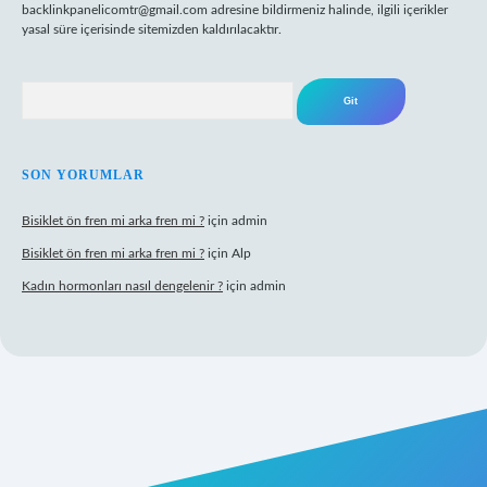
backlinkpanelicomtr@gmail.com
adresine bildirmeniz halinde, ilgili içerikler
yasal süre içerisinde sitemizden kaldırılacaktır.
Arama
SON YORUMLAR
Bisiklet ön fren mi arka fren mi ?
için
admin
Bisiklet ön fren mi arka fren mi ?
için
Alp
Kadın hormonları nasıl dengelenir ?
için
admin
gir.net