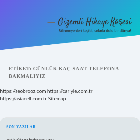
Gizemli Hikaye Köşesi
menüyü
aç
Bilinmeyenleri keşfet, sırlarla dolu bir dünya!
Anasayfa
Gizlilik Politikası
ETIKET:
GÜNLÜK KAÇ SAAT TELEFONA
Yasal Uyarı
BAKMALIYIZ
Hakkımızda
https://seobrooz.com
https://carlyle.com.tr
https://asiacell.com.tr
Sitemap
SIDEBAR
SON YAZILAR