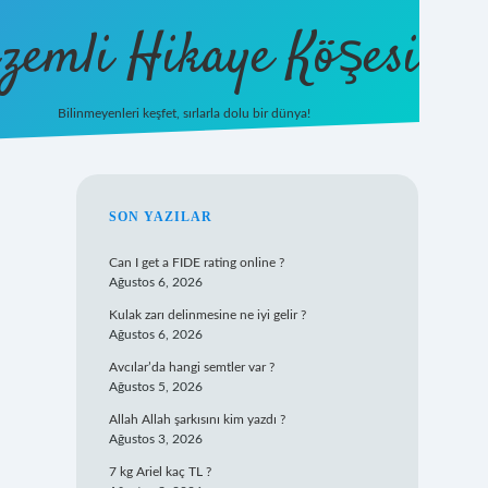
zemli Hikaye Köşesi
Bilinmeyenleri keşfet, sırlarla dolu bir dünya!
vdcasinogir.net
SIDEBAR
SON YAZILAR
Can I get a FIDE rating online ?
Ağustos 6, 2026
Kulak zarı delinmesine ne iyi gelir ?
Ağustos 6, 2026
Avcılar’da hangi semtler var ?
Ağustos 5, 2026
Allah Allah şarkısını kim yazdı ?
Ağustos 3, 2026
7 kg Ariel kaç TL ?