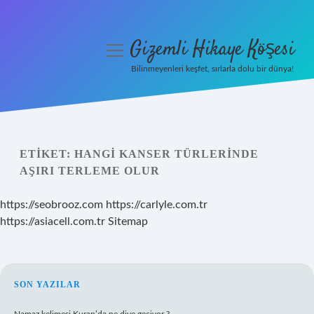
Gizemli Hikaye Köşesi
menüyü
aç
Bilinmeyenleri keşfet, sırlarla dolu bir dünya!
Anasayfa
Gizlilik Politikası
ETIKET:
HANGI KANSER TÜRLERINDE
Yasal Uyarı
AŞIRI TERLEME OLUR
Hakkımızda
https://seobrooz.com
https://carlyle.com.tr
https://asiacell.com.tr
Sitemap
SIDEBAR
SON YAZILAR