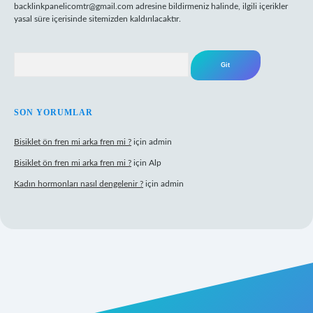
backlinkpanelicomtr@gmail.com
adresine bildirmeniz halinde, ilgili içerikler
yasal süre içerisinde sitemizden kaldırılacaktır.
Arama
SON YORUMLAR
Bisiklet ön fren mi arka fren mi ?
için
admin
Bisiklet ön fren mi arka fren mi ?
için
Alp
Kadın hormonları nasıl dengelenir ?
için
admin
gir.net