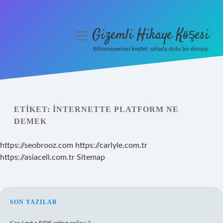
Gizemli Hikaye Köşesi
menüyü
aç
Bilinmeyenleri keşfet, sırlarla dolu bir dünya!
Anasayfa
Gizlilik Politikası
ETIKET:
İNTERNETTE PLATFORM NE
Yasal Uyarı
DEMEK
Hakkımızda
https://seobrooz.com
https://carlyle.com.tr
https://asiacell.com.tr
Sitemap
SIDEBAR
SON YAZILAR