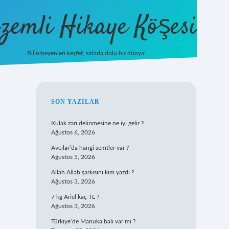
zemli Hikaye Köşesi
Bilinmeyenleri keşfet, sırlarla dolu bir dünya!
vdcasinogir.net
SIDEBAR
SON YAZILAR
Kulak zarı delinmesine ne iyi gelir ?
Ağustos 6, 2026
Avcılar’da hangi semtler var ?
Ağustos 5, 2026
Allah Allah şarkısını kim yazdı ?
Ağustos 3, 2026
7 kg Ariel kaç TL ?
Ağustos 3, 2026
Türkiye’de Manuka balı var mı ?