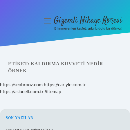
Gizemli Hikaye Köşesi
menüyü
aç
Bilinmeyenleri keşfet, sırlarla dolu bir dünya!
Anasayfa
Gizlilik Politikası
ETIKET:
KALDIRMA KUVVETI NEDIR
Yasal Uyarı
ÖRNEK
Hakkımızda
https://seobrooz.com
https://carlyle.com.tr
https://asiacell.com.tr
Sitemap
SIDEBAR
SON YAZILAR