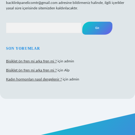
backlinkpanelicomtr@gmail.com
adresine bildirmeniz halinde, ilgili içerikler
yasal süre içerisinde sitemizden kaldırılacaktır.
Arama
SON YORUMLAR
Bisiklet ön fren mi arka fren mi ?
için
admin
Bisiklet ön fren mi arka fren mi ?
için
Alp
Kadın hormonları nasıl dengelenir ?
için
admin
gir.net