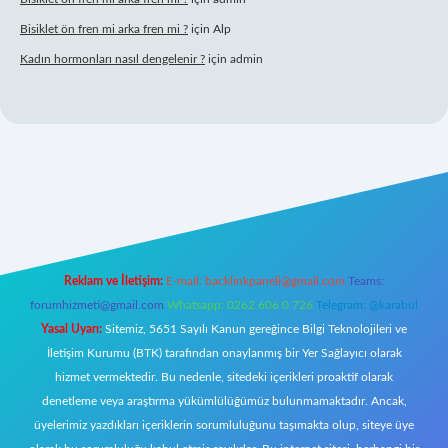
Bisiklet ön fren mi arka fren mi ?
için
Alp
Kadın hormonları nasıl dengelenir ?
için
admin
r.net
Reklam ve İletişim:
E-mail:
backlinkpaneli@gmail.com
Teams:
forumhizmeti@gmail.com
Whatsapp: 0262 606 0 726
Telegram: @karabul
Yasal Uyarı:
Sitemiz, 5651 Sayılı Kanun gereğince Bilgi Teknolojileri ve
İletişim Kurumu (BTK) tarafından onaylanmış bir Yer Sağlayıcı olarak
hizmet vermektedir. Bu nedenle, sitedeki içerikleri proaktif olarak
denetleme veya araştırma yükümlülüğümüz bulunmamaktadır. Ancak,
üyelerimiz yazdıkları içeriklerin sorumluluğunu taşımakta olup, siteye üye