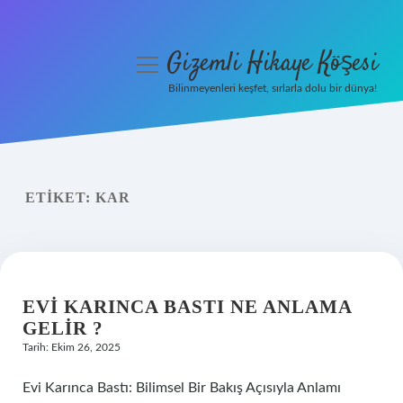
Gizemli Hikaye Köşesi
menüyü
aç
Bilinmeyenleri keşfet, sırlarla dolu bir dünya!
Anasayfa
Gizlilik Politikası
ETIKET:
KAR
Yasal Uyarı
Hakkımızda
EVI KARINCA BASTI NE ANLAMA
GELIR ?
Tarih: Ekim 26, 2025
Evi Karınca Bastı: Bilimsel Bir Bakış Açısıyla Anlamı