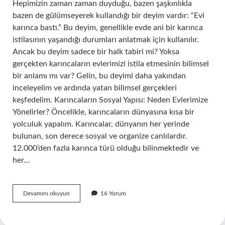
Hepimizin zaman zaman duyduğu, bazen şaşkınlıkla
bazen de gülümseyerek kullandığı bir deyim vardır: “Evi
karınca bastı.” Bu deyim, genellikle evde ani bir karınca
istilasının yaşandığı durumları anlatmak için kullanılır.
Ancak bu deyim sadece bir halk tabiri mi? Yoksa
gerçekten karıncaların evlerimizi istila etmesinin bilimsel
bir anlamı mı var? Gelin, bu deyimi daha yakından
inceleyelim ve ardında yatan bilimsel gerçekleri
keşfedelim. Karıncaların Sosyal Yapısı: Neden Evlerimize
Yönelirler? Öncelikle, karıncaların dünyasına kısa bir
yolculuk yapalım. Karıncalar, dünyanın her yerinde
bulunan, son derece sosyal ve organize canlılardır.
12.000’den fazla karınca türü olduğu bilinmektedir ve
her…
Evi
Devamını okuyun
16 Yorum
karınca
bastı
ne