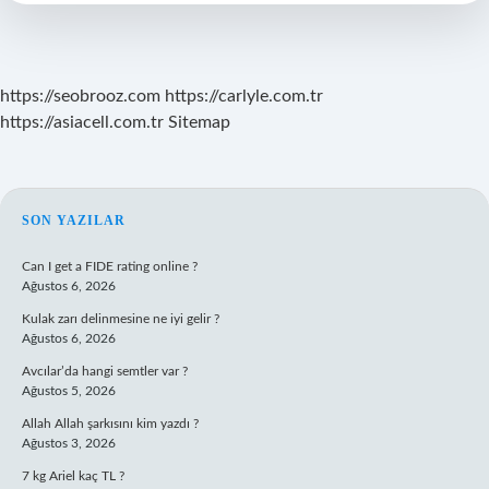
anlama
gelir
?
https://seobrooz.com
https://carlyle.com.tr
https://asiacell.com.tr
Sitemap
SIDEBAR
SON YAZILAR
Can I get a FIDE rating online ?
Ağustos 6, 2026
Kulak zarı delinmesine ne iyi gelir ?
Ağustos 6, 2026
Avcılar’da hangi semtler var ?
Ağustos 5, 2026
Allah Allah şarkısını kim yazdı ?
Ağustos 3, 2026
7 kg Ariel kaç TL ?