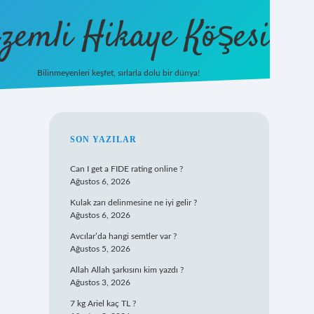
zemli Hikaye Köşesi
Bilinmeyenleri keşfet, sırlarla dolu bir dünya!
vdcasinogir.net
SIDEBAR
SON YAZILAR
Can I get a FIDE rating online ?
Ağustos 6, 2026
Kulak zarı delinmesine ne iyi gelir ?
Ağustos 6, 2026
Avcılar’da hangi semtler var ?
Ağustos 5, 2026
Allah Allah şarkısını kim yazdı ?
Ağustos 3, 2026
7 kg Ariel kaç TL ?