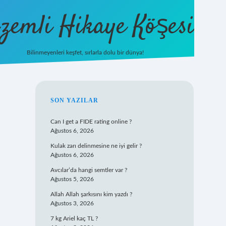
zemli Hikaye Köşesi
Bilinmeyenleri keşfet, sırlarla dolu bir dünya!
vdcasinogir.net
SIDEBAR
SON YAZILAR
Can I get a FIDE rating online ?
Ağustos 6, 2026
Kulak zarı delinmesine ne iyi gelir ?
Ağustos 6, 2026
Avcılar’da hangi semtler var ?
Ağustos 5, 2026
Allah Allah şarkısını kim yazdı ?
Ağustos 3, 2026
7 kg Ariel kaç TL ?