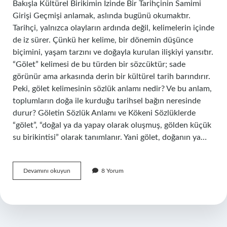
Bakışla Kültürel Birikimin İzinde Bir Tarihçinin Samimi
Girişi Geçmişi anlamak, aslında bugünü okumaktır.
Tarihçi, yalnızca olayların ardında değil, kelimelerin içinde
de iz sürer. Çünkü her kelime, bir dönemin düşünce
biçimini, yaşam tarzını ve doğayla kurulan ilişkiyi yansıtır.
“Gölet” kelimesi de bu türden bir sözcüktür; sade
görünür ama arkasında derin bir kültürel tarih barındırır.
Peki, gölet kelimesinin sözlük anlamı nedir? Ve bu anlam,
toplumların doğa ile kurduğu tarihsel bağın neresinde
durur? Göletin Sözlük Anlamı ve Kökeni Sözlüklerde
“gölet”, “doğal ya da yapay olarak oluşmuş, gölden küçük
su birikintisi” olarak tanımlanır. Yani gölet, doğanın ya…
Gölet
Devamını okuyun
8 Yorum
kelimesinin
sözlük
anlamı
nedir
?