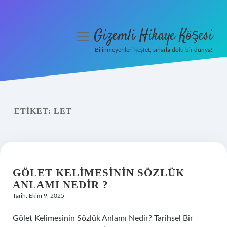
Gizemli Hikaye Köşesi
menüyü
aç
Bilinmeyenleri keşfet, sırlarla dolu bir dünya!
Anasayfa
Gizlilik Politikası
ETIKET:
LET
Yasal Uyarı
Hakkımızda
GÖLET KELIMESININ SÖZLÜK
ANLAMI NEDIR ?
Tarih: Ekim 9, 2025
Gölet Kelimesinin Sözlük Anlamı Nedir? Tarihsel Bir