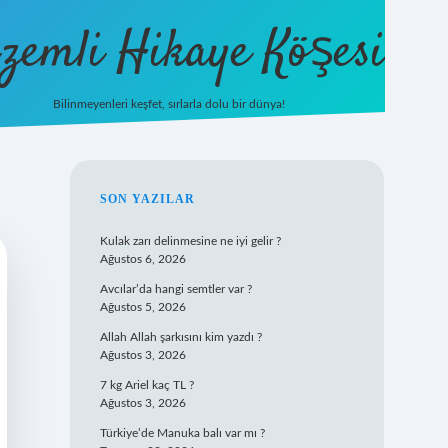
zemli Hikaye Köşesi
Bilinmeyenleri keşfet, sırlarla dolu bir dünya!
vdcasinogir.net
SIDEBAR
SON YAZILAR
Kulak zarı delinmesine ne iyi gelir ?
Ağustos 6, 2026
Avcılar’da hangi semtler var ?
Ağustos 5, 2026
Allah Allah şarkısını kim yazdı ?
Ağustos 3, 2026
7 kg Ariel kaç TL ?
Ağustos 3, 2026
Türkiye’de Manuka balı var mı ?