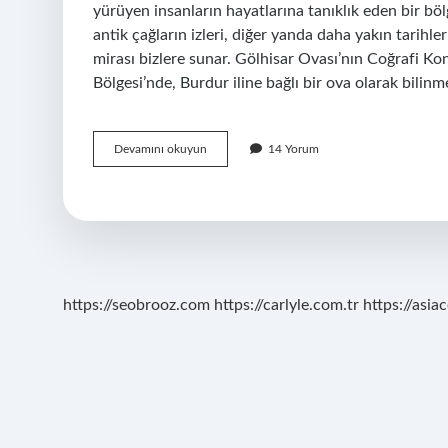
yürüyen insanların hayatlarına tanıklık eden bir bö
antik çağların izleri, diğer yanda daha yakın tarihl
mirası bizlere sunar. Gölhisar Ovası’nın Coğrafi Ko
Bölgesi’nde, Burdur iline bağlı bir ova olarak bilin
Gölhisar
Devamını okuyun
14 Yorum
ovası
nerede
?
https://seobrooz.com
https://carlyle.com.tr
https://asiac