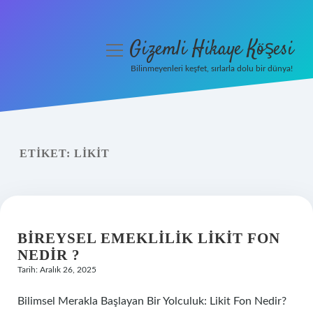
Gizemli Hikaye Köşesi
menüyü
aç
Bilinmeyenleri keşfet, sırlarla dolu bir dünya!
Anasayfa
Gizlilik Politikası
ETIKET:
LIKIT
Yasal Uyarı
Hakkımızda
BIREYSEL EMEKLILIK LIKIT FON
NEDIR ?
Tarih: Aralık 26, 2025
Bilimsel Merakla Başlayan Bir Yolculuk: Likit Fon Nedir?