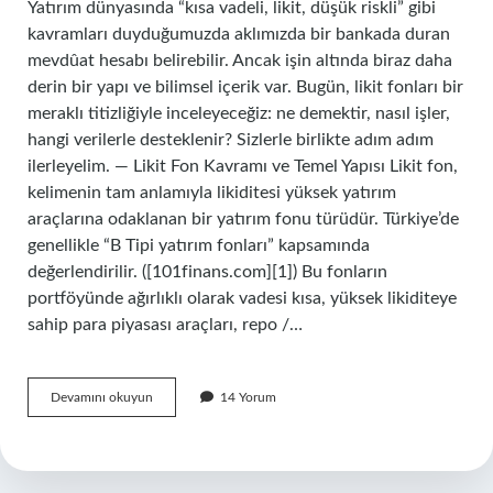
Yatırım dünyasında “kısa vadeli, likit, düşük riskli” gibi
kavramları duyduğumuzda aklımızda bir bankada duran
mevdûat hesabı belirebilir. Ancak işin altında biraz daha
derin bir yapı ve bilimsel içerik var. Bugün, likit fonları bir
meraklı titizliğiyle inceleyeceğiz: ne demektir, nasıl işler,
hangi verilerle desteklenir? Sizlerle birlikte adım adım
ilerleyelim. — Likit Fon Kavramı ve Temel Yapısı Likit fon,
kelimenin tam anlamıyla likiditesi yüksek yatırım
araçlarına odaklanan bir yatırım fonu türüdür. Türkiye’de
genellikle “B Tipi yatırım fonları” kapsamında
değerlendirilir. ([101finans.com][1]) Bu fonların
portföyünde ağırlıklı olarak vadesi kısa, yüksek likiditeye
sahip para piyasası araçları, repo /…
Bireysel
Devamını okuyun
14 Yorum
Emeklilik
Likit
fon
nedir