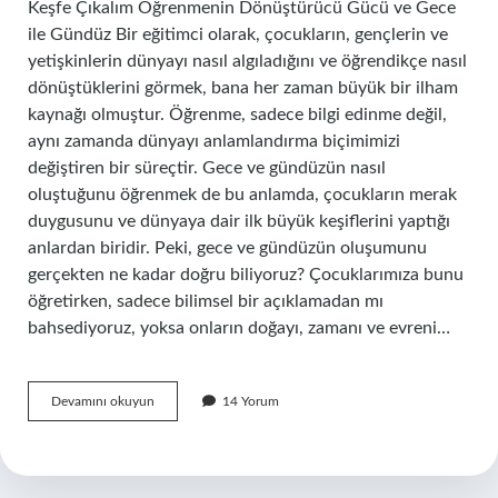
Keşfe Çıkalım Öğrenmenin Dönüştürücü Gücü ve Gece
ile Gündüz Bir eğitimci olarak, çocukların, gençlerin ve
yetişkinlerin dünyayı nasıl algıladığını ve öğrendikçe nasıl
dönüştüklerini görmek, bana her zaman büyük bir ilham
kaynağı olmuştur. Öğrenme, sadece bilgi edinme değil,
aynı zamanda dünyayı anlamlandırma biçimimizi
değiştiren bir süreçtir. Gece ve gündüzün nasıl
oluştuğunu öğrenmek de bu anlamda, çocukların merak
duygusunu ve dünyaya dair ilk büyük keşiflerini yaptığı
anlardan biridir. Peki, gece ve gündüzün oluşumunu
gerçekten ne kadar doğru biliyoruz? Çocuklarımıza bunu
öğretirken, sadece bilimsel bir açıklamadan mı
bahsediyoruz, yoksa onların doğayı, zamanı ve evreni…
Gece
Devamını okuyun
14 Yorum
ve
gündüz
nasıl
oluşur