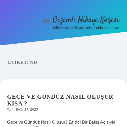
Gizemli Hikaye Köşesi
menüyü
aç
Bilinmeyenleri keşfet, sırlarla dolu bir dünya!
Anasayfa
Gizlilik Politikası
ETIKET:
ND
Yasal Uyarı
Hakkımızda
GECE VE GÜNDÜZ NASIL OLUŞUR
KISA ?
Tarih: Eylül 29, 2025
Gece ve Gündüz Nasıl Oluşur? Eğitici Bir Bakış Açısıyla