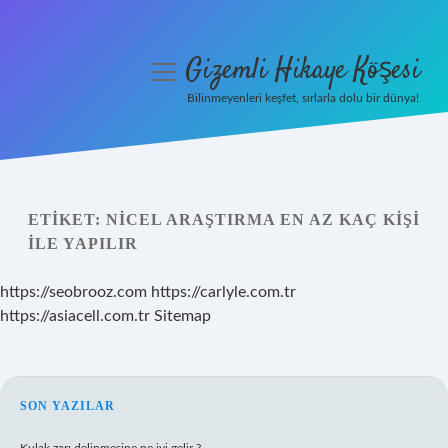
Gizemli Hikaye Köşesi
menüyü
aç
Bilinmeyenleri keşfet, sırlarla dolu bir dünya!
Anasayfa
Gizlilik Politikası
ETIKET:
NICEL ARAŞTIRMA EN AZ KAÇ KIŞI
Yasal Uyarı
ILE YAPILIR
Hakkımızda
https://seobrooz.com
https://carlyle.com.tr
https://asiacell.com.tr
Sitemap
SIDEBAR
SON YAZILAR