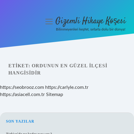
Gizemli Hikaye Köşesi
menüyü
aç
Bilinmeyenleri keşfet, sırlarla dolu bir dünya!
Anasayfa
Gizlilik Politikası
ETIKET:
ORDUNUN EN GÜZEL ILÇESI
Yasal Uyarı
HANGISIDIR
Hakkımızda
https://seobrooz.com
https://carlyle.com.tr
https://asiacell.com.tr
Sitemap
SIDEBAR
SON YAZILAR