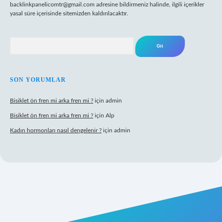
backlinkpanelicomtr@gmail.com
adresine bildirmeniz halinde, ilgili içerikler
yasal süre içerisinde sitemizden kaldırılacaktır.
Arama
SON YORUMLAR
Bisiklet ön fren mi arka fren mi ?
için
admin
Bisiklet ön fren mi arka fren mi ?
için
Alp
Kadın hormonları nasıl dengelenir ?
için
admin
gir.net