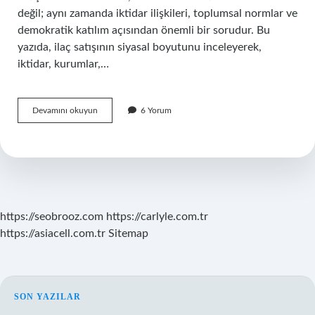
değil; aynı zamanda iktidar ilişkileri, toplumsal normlar ve
demokratik katılım açısından önemli bir sorudur. Bu
yazıda, ilaç satışının siyasal boyutunu inceleyerek,
iktidar, kurumlar,…
Campral
Devamını okuyun
6 Yorum
eczanede
satılır
mı
?
https://seobrooz.com
https://carlyle.com.tr
https://asiacell.com.tr
Sitemap
SIDEBAR
SON YAZILAR