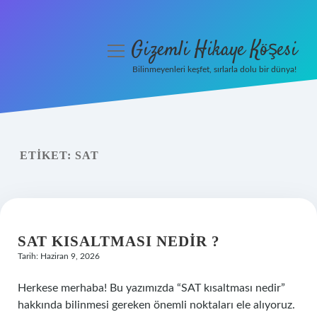
Gizemli Hikaye Köşesi
menüyü
aç
Bilinmeyenleri keşfet, sırlarla dolu bir dünya!
Anasayfa
Gizlilik Politikası
ETIKET:
SAT
Yasal Uyarı
Hakkımızda
SAT KISALTMASI NEDIR ?
Tarih: Haziran 9, 2026
Herkese merhaba! Bu yazımızda “SAT kısaltması nedir”
hakkında bilinmesi gereken önemli noktaları ele alıyoruz.