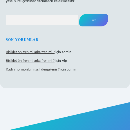
yasal süre içerisinde sitemizden kaldırılacaktır.
Arama
SON YORUMLAR
Bisiklet ön fren mi arka fren mi ?
için
admin
Bisiklet ön fren mi arka fren mi ?
için
Alp
Kadın hormonları nasıl dengelenir ?
için
admin
gir.net