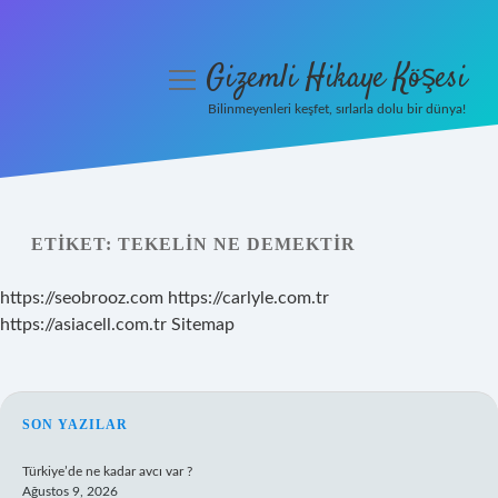
Gizemli Hikaye Köşesi
menüyü
aç
Bilinmeyenleri keşfet, sırlarla dolu bir dünya!
Anasayfa
Gizlilik Politikası
ETIKET:
TEKELIN NE DEMEKTIR
Yasal Uyarı
https://seobrooz.com
https://carlyle.com.tr
Hakkımızda
https://asiacell.com.tr
Sitemap
SIDEBAR
SON YAZILAR
Türkiye’de ne kadar avcı var ?
Ağustos 9, 2026