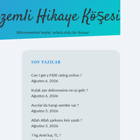
zemli Hikaye Köşesi
Bilinmeyenleri keşfet, sırlarla dolu bir dünya!
vdcasinogir.net
SIDEBAR
SON YAZILAR
Can I get a FIDE rating online ?
Ağustos 6, 2026
Kulak zarı delinmesine ne iyi gelir ?
Ağustos 6, 2026
Avcılar’da hangi semtler var ?
Ağustos 5, 2026
Allah Allah şarkısını kim yazdı ?
Ağustos 3, 2026
7 kg Ariel kaç TL ?