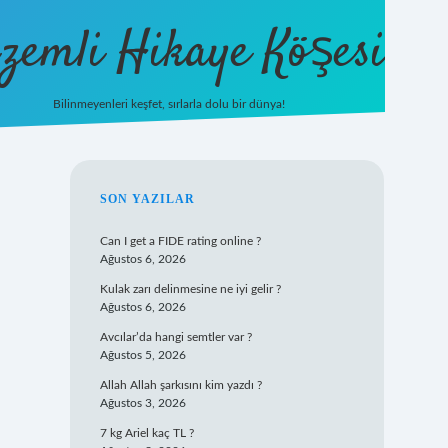
zemli Hikaye Köşesi
Bilinmeyenleri keşfet, sırlarla dolu bir dünya!
vdcasinogir.net
SIDEBAR
SON YAZILAR
Can I get a FIDE rating online ?
Ağustos 6, 2026
Kulak zarı delinmesine ne iyi gelir ?
Ağustos 6, 2026
Avcılar’da hangi semtler var ?
Ağustos 5, 2026
Allah Allah şarkısını kim yazdı ?
Ağustos 3, 2026
7 kg Ariel kaç TL ?