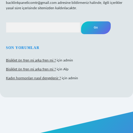
backlinkpanelicomtr@gmail.com
adresine bildirmeniz halinde, ilgili içerikler
yasal süre içerisinde sitemizden kaldırılacaktır.
Arama
SON YORUMLAR
Bisiklet ön fren mi arka fren mi ?
için
admin
Bisiklet ön fren mi arka fren mi ?
için
Alp
Kadın hormonları nasıl dengelenir ?
için
admin
gir.net