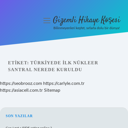
Gizemli Hikaye Köşesi
menüyü
aç
Bilinmeyenleri keşfet, sırlarla dolu bir dünya!
Anasayfa
Gizlilik Politikası
ETIKET:
TÜRKIYEDE ILK NÜKLEER
Yasal Uyarı
SANTRAL NEREDE KURULDU
Hakkımızda
https://seobrooz.com
https://carlyle.com.tr
https://asiacell.com.tr
Sitemap
SIDEBAR
SON YAZILAR