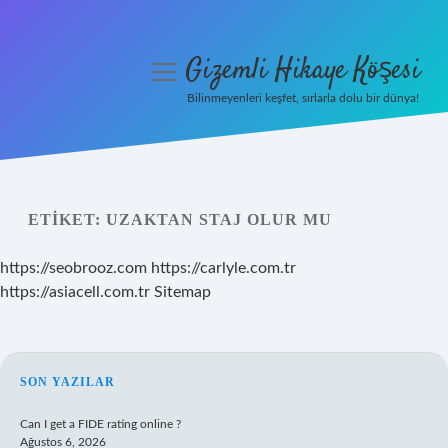
Gizemli Hikaye Köşesi
menüyü
aç
Bilinmeyenleri keşfet, sırlarla dolu bir dünya!
Anasayfa
Gizlilik Politikası
ETIKET:
UZAKTAN STAJ OLUR MU
Yasal Uyarı
https://seobrooz.com
https://carlyle.com.tr
Hakkımızda
https://asiacell.com.tr
Sitemap
SIDEBAR
SON YAZILAR
Can I get a FIDE rating online ?
Ağustos 6, 2026