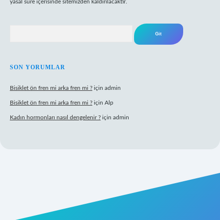
yasal süre içerisinde sitemizden kaldırılacaktır.
Arama
SON YORUMLAR
Bisiklet ön fren mi arka fren mi ?
için
admin
Bisiklet ön fren mi arka fren mi ?
için
Alp
Kadın hormonları nasıl dengelenir ?
için
admin
gir.net