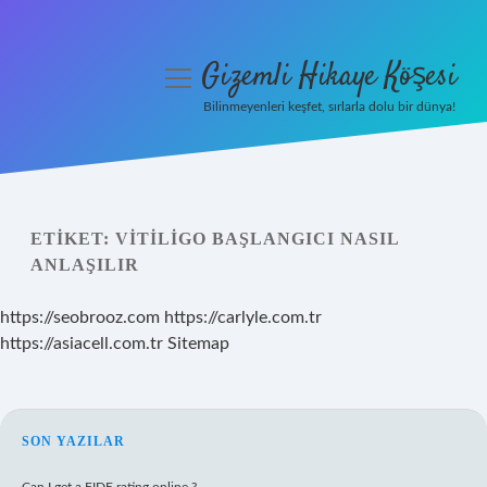
Gizemli Hikaye Köşesi
menüyü
aç
Bilinmeyenleri keşfet, sırlarla dolu bir dünya!
Anasayfa
Gizlilik Politikası
ETIKET:
VITILIGO BAŞLANGICI NASIL
Yasal Uyarı
ANLAŞILIR
Hakkımızda
https://seobrooz.com
https://carlyle.com.tr
https://asiacell.com.tr
Sitemap
SIDEBAR
SON YAZILAR