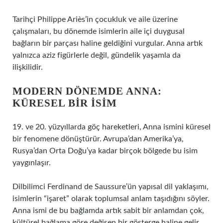
Tarihçi Philippe Ariès’in çocukluk ve aile üzerine
çalışmaları, bu dönemde isimlerin aile içi duygusal
bağların bir parçası haline geldiğini vurgular. Anna artık
yalnızca aziz figürlerle değil, gündelik yaşamla da
ilişkilidir.
MODERN DÖNEMDE ANNA:
KÜRESEL BIR İSIM
19. ve 20. yüzyıllarda göç hareketleri, Anna ismini küresel
bir fenomene dönüştürür. Avrupa’dan Amerika’ya,
Rusya’dan Orta Doğu’ya kadar birçok bölgede bu isim
yaygınlaşır.
Dilbilimci Ferdinand de Saussure’ün yapısal dil yaklaşımı,
isimlerin “işaret” olarak toplumsal anlam taşıdığını söyler.
Anna ismi de bu bağlamda artık sabit bir anlamdan çok,
kültürel bağlama göre değişen bir gösterge haline gelir.