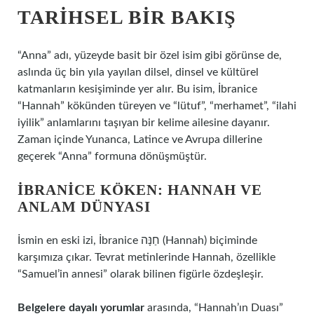
TARIHSEL BIR BAKIŞ
“Anna” adı, yüzeyde basit bir özel isim gibi görünse de,
aslında üç bin yıla yayılan dilsel, dinsel ve kültürel
katmanların kesişiminde yer alır. Bu isim, İbranice
“Hannah” kökünden türeyen ve “lütuf”, “merhamet”, “ilahi
iyilik” anlamlarını taşıyan bir kelime ailesine dayanır.
Zaman içinde Yunanca, Latince ve Avrupa dillerine
geçerek “Anna” formuna dönüşmüştür.
İBRANICE KÖKEN: HANNAH VE
ANLAM DÜNYASI
İsmin en eski izi, İbranice חַנָּה (Hannah) biçiminde
karşımıza çıkar. Tevrat metinlerinde Hannah, özellikle
“Samuel’in annesi” olarak bilinen figürle özdeşleşir.
Belgelere dayalı yorumlar
arasında, “Hannah’ın Duası”