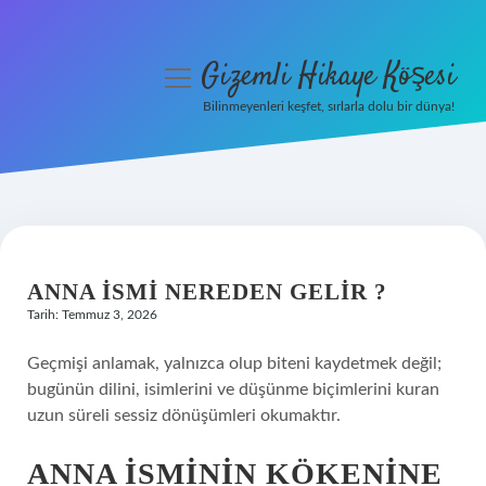
Gizemli Hikaye Köşesi
menüyü
aç
Bilinmeyenleri keşfet, sırlarla dolu bir dünya!
Anasayfa
Gizlilik Politikası
Yasal Uyarı
ANNA ISMI NEREDEN GELIR ?
Hakkımızda
Tarih: Temmuz 3, 2026
Geçmişi anlamak, yalnızca olup biteni kaydetmek değil;
bugünün dilini, isimlerini ve düşünme biçimlerini kuran
uzun süreli sessiz dönüşümleri okumaktır.
ANNA İSMININ KÖKENINE