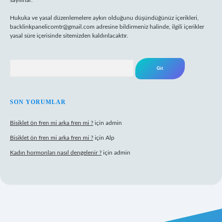
sayılırlar.
Hukuka ve yasal düzenlemelere aykırı olduğunu düşündüğünüz içerikleri,
backlinkpanelicomtr@gmail.com
adresine bildirmeniz halinde, ilgili içerikler
yasal süre içerisinde sitemizden kaldırılacaktır.
Arama
SON YORUMLAR
Bisiklet ön fren mi arka fren mi ?
için
admin
Bisiklet ön fren mi arka fren mi ?
için
Alp
Kadın hormonları nasıl dengelenir ?
için
admin
ogir.net