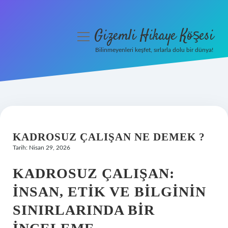
Gizemli Hikaye Köşesi
menüyü
aç
Bilinmeyenleri keşfet, sırlarla dolu bir dünya!
Anasayfa
Gizlilik Politikası
Yasal Uyarı
KADROSUZ ÇALIŞAN NE DEMEK ?
Hakkımızda
Tarih: Nisan 29, 2026
KADROSUZ ÇALIŞAN:
İNSAN, ETIK VE BILGININ
SINIRLARINDA BIR