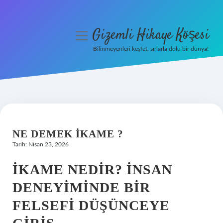
Gizemli Hikaye Köşesi
menüyü
aç
Bilinmeyenleri keşfet, sırlarla dolu bir dünya!
Anasayfa
Gizlilik Politikası
Yasal Uyarı
NE DEMEK IKAME ?
Hakkımızda
Tarih: Nisan 23, 2026
İKAME NEDIR? İNSAN
DENEYIMINDE BIR
FELSEFI DÜŞÜNCEYE