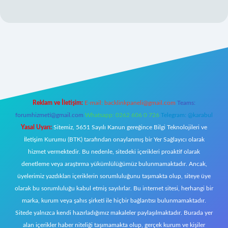
nogir.net
Reklam ve İletişim:
E-mail:
backlinkpaneli@gmail.com
Teams:
forumhizmeti@gmail.com
Whatsapp: 0262 606 0 726
Telegram: @karabul
Yasal Uyarı:
Sitemiz, 5651 Sayılı Kanun gereğince Bilgi Teknolojileri ve
İletişim Kurumu (BTK) tarafından onaylanmış bir Yer Sağlayıcı olarak
hizmet vermektedir. Bu nedenle, sitedeki içerikleri proaktif olarak
denetleme veya araştırma yükümlülüğümüz bulunmamaktadır. Ancak,
üyelerimiz yazdıkları içeriklerin sorumluluğunu taşımakta olup, siteye üye
olarak bu sorumluluğu kabul etmiş sayılırlar. Bu internet sitesi, herhangi bir
marka, kurum veya şahıs şirketi ile hiçbir bağlantısı bulunmamaktadır.
Sitede yalnızca kendi hazırladığımız makaleler paylaşılmaktadır. Burada yer
alan içerikler haber niteliği taşımamakta olup, gerçek kurum ve kişiler