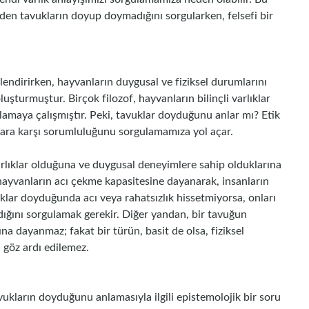
inden tavukların doyup doymadığını sorgularken, felsefi bir
lendirirken, hayvanların duygusal ve fiziksel durumlarını
uşturmuştur. Birçok filozof, hayvanların bilinçli varlıklar
amaya çalışmıştır. Peki, tavuklar doyduğunu anlar mı? Etik
lara karşı sorumluluğunu sorgulamamıza yol açar.
arlıklar olduğuna ve duygusal deneyimlere sahip olduklarına
, hayvanların acı çekme kapasitesine dayanarak, insanların
klar doyduğunda acı veya rahatsızlık hissetmiyorsa, onları
dığını sorgulamak gerekir. Diğer yandan, bir tavuğun
ına dayanmaz; fakat bir türün, basit de olsa, fiziksel
i göz ardı edilemez.
. Tavukların doyduğunu anlamasıyla ilgili epistemolojik bir soru