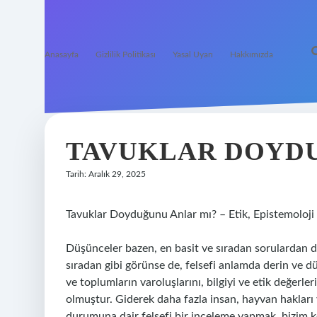
Anasayfa
Gizlilik Politikası
Yasal Uyarı
Hakkımızda
TAVUKLAR DOYDU
Tarih: Aralık 29, 2025
Tavuklar Doyduğunu Anlar mı? – Etik, Epistemoloji 
Düşünceler bazen, en basit ve sıradan sorulardan d
sıradan gibi görünse de, felsefi anlamda derin ve d
ve toplumların varoluşlarını, bilgiyi ve etik değerl
olmuştur. Giderek daha fazla insan, hayvan hakları 
durumuna dair felsefi bir inceleme yapmak, bizim ke