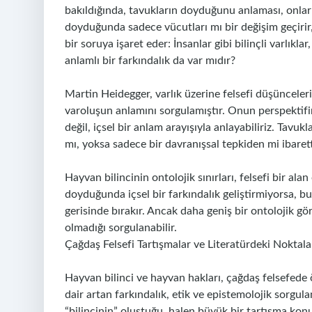
bakıldığında, tavukların doyduğunu anlaması, onlar
doyduğunda sadece vücutları mı bir değişim geçirir, 
bir soruya işaret eder: İnsanlar gibi bilinçli varlıkl
anlamlı bir farkındalık da var mıdır?
Martin Heidegger, varlık üzerine felsefi düşüncelerin
varoluşun anlamını sorgulamıştır. Onun perspektifine
değil, içsel bir anlam arayışıyla anlayabiliriz. Tavuk
mı, yoksa sadece bir davranışsal tepkiden mi ibarett
Hayvan bilincinin ontolojik sınırları, felsefi bir ala
doyduğunda içsel bir farkındalık geliştirmiyorsa, bu 
gerisinde bırakır. Ancak daha geniş bir ontolojik gör
olmadığı sorgulanabilir.
Çağdaş Felsefi Tartışmalar ve Literatürdeki Noktala
Hayvan bilinci ve hayvan hakları, çağdaş felsefede
dair artan farkındalık, etik ve epistemolojik sorgul
“bilincinin” oluştuğu, halen büyük bir tartışma konus