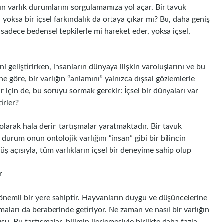
ın varlık durumlarını sorgulamamıza yol açar. Bir tavuk
yoksa bir içsel farkındalık da ortaya çıkar mı? Bu, daha geniş
ar, sadece bedensel tepkilerle mi hareket eder, yoksa içsel,
i geliştirirken, insanların dünyaya ilişkin varoluşlarını ve bu
 göre, bir varlığın “anlamını” yalnızca dışsal gözlemlerle
lar için de, bu soruyu sormak gerekir: İçsel bir dünyaları var
irler?
n olarak hala derin tartışmalar yaratmaktadır. Bir tavuk
durum onun ontolojik varlığını “insan” gibi bir bilincin
üş açısıyla, tüm varlıkların içsel bir deneyime sahip olup
r
 önemli bir yere sahiptir. Hayvanların duygu ve düşüncelerine
amaları da beraberinde getiriyor. Ne zaman ve nasıl bir varlığın
u. Bu tartışmalar, bilimin ilerlemesiyle birlikte daha fazla