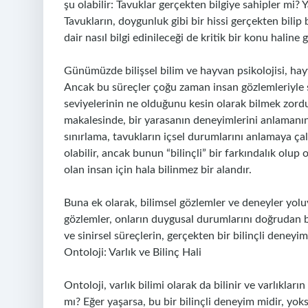
şu olabilir: Tavuklar gerçekten bilgiye sahipler mi
Tavukların, doygunluk gibi bir hissi gerçekten bili
dair nasıl bilgi edinileceği de kritik bir konu haline g
Günümüzde bilişsel bilim ve hayvan psikolojisi, hay
Ancak bu süreçler çoğu zaman insan gözlemleriyle sını
seviyelerinin ne olduğunu kesin olarak bilmek zordu
makalesinde, bir yarasanın deneyimlerini anlamanın
sınırlama, tavukların içsel durumlarını anlamaya çal
olabilir, ancak bunun “bilinçli” bir farkındalık olup o
olan insan için hala bilinmez bir alandır.
Buna ek olarak, bilimsel gözlemler ve deneyler yolu
gözlemler, onların duygusal durumlarını doğrudan be
ve sinirsel süreçlerin, gerçekten bir bilinçli dene
Ontoloji: Varlık ve Bilinç Hali
Ontoloji, varlık bilimi olarak da bilinir ve varlıklar
mı? Eğer yaşarsa, bu bir bilinçli deneyim midir, yoks