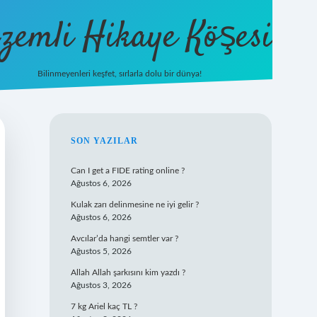
zemli Hikaye Köşesi
Bilinmeyenleri keşfet, sırlarla dolu bir dünya!
vdcasinogi
SIDEBAR
SON YAZILAR
Can I get a FIDE rating online ?
Ağustos 6, 2026
Kulak zarı delinmesine ne iyi gelir ?
Ağustos 6, 2026
Avcılar’da hangi semtler var ?
Ağustos 5, 2026
Allah Allah şarkısını kim yazdı ?
Ağustos 3, 2026
7 kg Ariel kaç TL ?