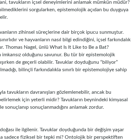
? Yani, tavukların içsel deneyimlerini anlamak mümkün müdür?
p bilmediklerini sorgularken, epistemolojik açıdan bu duyguya
elir.
vanların zihinsel süreçlerine dair birçok ipucu sunmuştur.
rlıdır ve hayvanların nasıl bilgi edindiğini, içsel farkındalık
r. Thomas Nagel, ünlü What Is It Like to Be a Bat?
 imkansız olduğunu savunur. Bu tür bir epistemolojik
ışırken de geçerli olabilir. Tavuklar doyduğunu “biliyor”
lmadığı, bilinçli farkındalıkla sınırlı bir epistemolojiye sahip
yla tavukların davranışları gözlemlenebilir, ancak bu
lirlemek için yeterli midir? Tavukların beynindeki kimyasal
yimle sonuçlanıp sonuçlanmadığını anlamak zordur.
ın doğası ile ilgilenir. Tavuklar doyduğunda bir değişim yaşar
a sadece fiziksel bir tepki mi? Ontolojik bir perspektiften