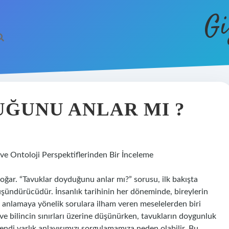
Gi
ĞUNU ANLAR MI ?
ve Ontoloji Perspektiflerinden Bir İnceleme
oğar. “Tavuklar doyduğunu anlar mı?” sorusu, ilk bakışta
üşündürücüdür. İnsanlık tarihinin her döneminde, bireylerin
eri anlamaya yönelik sorulara ilham veren meselelerden biri
ve bilincin sınırları üzerine düşünürken, tavukların doygunluk
ndi varlık anlayışımızı sorgulamamıza neden olabilir. Bu