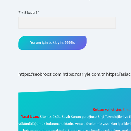
7 + 8 kaçtır?
*
https://seobrooz.com
https://carlyle.com.tr
https://asiac
Reklam ve İletişim:
E-mai
Yasal Uyarı:
Sitemiz, 5651 Sayılı Kanun gereğince Bilgi Teknolojileri ve İ
yükümlülüğümüz bulunmamaktadır. Ancak, üyelerimiz yazdıkları içeriklerin s
bağlantısı bulunmamaktadır. Sitede yalnızca kendi hazırladığımız makal