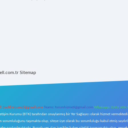
ell.com.tr
Sitemap
l:
backlinkpaneli@gmail.com
Teams:
forumhizmeti@gmail.com
Whatsapp: 0262 606 
letişim Kurumu (BTK) tarafından onaylanmış bir Yer Sağlayıcı olarak hizmet vermektedir.
orumluluğunu taşımakta olup, siteye üye olarak bu sorumluluğu kabul etmiş sayılırlar. 
eler paylaşılmaktadır. Burada yer alan içerikler haber niteliği taşımamakta olup, ger