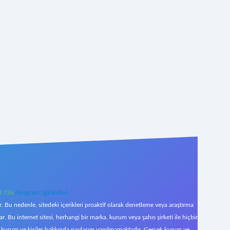
0 726
Telegram: @karabul
 Bu nedenle, sitedeki içerikleri proaktif olarak denetleme veya araştırma
Bu internet sitesi, herhangi bir marka, kurum veya şahıs şirketi ile hiçbir
çek kurum ve kişiler hakkında paylaşım yapılmamaktadır. Gerçek kurum ve