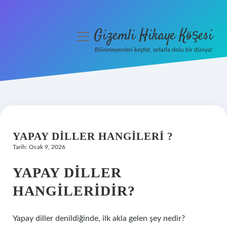
Gizemli Hikaye Köşesi
menüyü
aç
Bilinmeyenleri keşfet, sırlarla dolu bir dünya!
Anasayfa
Gizlilik Politikası
Yasal Uyarı
YAPAY DILLER HANGILERI ?
Hakkımızda
Tarih: Ocak 9, 2026
YAPAY DILLER
HANGILERIDIR?
Yapay diller denildiğinde, ilk akla gelen şey nedir?