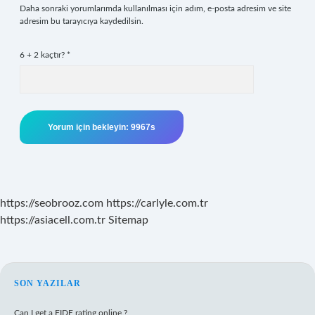
Daha sonraki yorumlarımda kullanılması için adım, e-posta adresim ve site
adresim bu tarayıcıya kaydedilsin.
6 + 2 kaçtır?
*
https://seobrooz.com
https://carlyle.com.tr
https://asiacell.com.tr
Sitemap
SIDEBAR
SON YAZILAR
Can I get a FIDE rating online ?