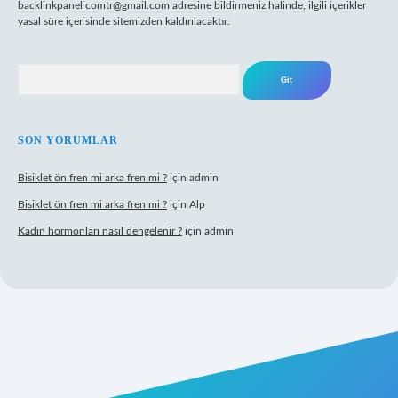
backlinkpanelicomtr@gmail.com
adresine bildirmeniz halinde, ilgili içerikler
yasal süre içerisinde sitemizden kaldırılacaktır.
Arama
SON YORUMLAR
Bisiklet ön fren mi arka fren mi ?
için
admin
Bisiklet ön fren mi arka fren mi ?
için
Alp
Kadın hormonları nasıl dengelenir ?
için
admin
asinogir.net