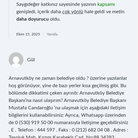
Saygıdeğer katkınız sayesinde yazının
kapsamı
genişledi, içerik daha
çok yönlü
hale geldi ve metin
daha doyurucu
oldu.
Ekim 15, 2025
Yanıtla
Gül
Arnavutköy ne zaman belediye oldu ? üzerine yazılanlar
hoş görünüyor, yine de bazı yerler kısa geçilmiş gibi. Bu
bölümde dikkatimi çeken ayrıntı: Arnavutköy Belediye
Başkanı’na nasıl ulaşırım? Arnavutköy Belediye Başkanı
Mustafa Candaroğlu ‘na ulaşmak için aşağıdaki iletişim
bilgilerini kullanabilirsiniz: Ayrıca, Whatsapp üzerinden
de 0 (530) 919 50 00 numarasıyla iletişime geçebilirsiniz
. E . Telefon : 444 597 . Faks : 0 (212) 682 04 08 . Adres :
Taşoluk Mah. Kazım Karabekir Cad. No:88 34283