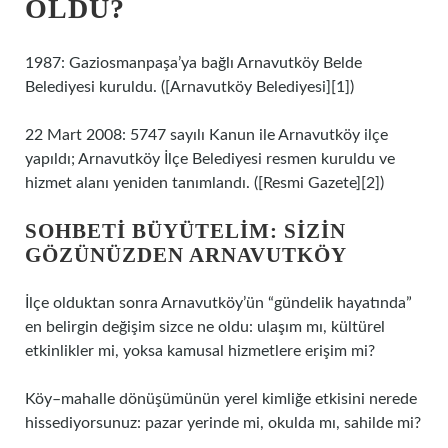
OLDU?
1987: Gaziosmanpaşa’ya bağlı Arnavutköy Belde
Belediyesi kuruldu. ([Arnavutköy Belediyesi][1])
22 Mart 2008: 5747 sayılı Kanun ile Arnavutköy ilçe
yapıldı; Arnavutköy İlçe Belediyesi resmen kuruldu ve
hizmet alanı yeniden tanımlandı. ([Resmi Gazete][2])
SOHBETI BÜYÜTELIM: SIZIN
GÖZÜNÜZDEN ARNAVUTKÖY
İlçe olduktan sonra Arnavutköy’ün “gündelik hayatında”
en belirgin değişim sizce ne oldu: ulaşım mı, kültürel
etkinlikler mi, yoksa kamusal hizmetlere erişim mi?
Köy–mahalle dönüşümünün yerel kimliğe etkisini nerede
hissediyorsunuz: pazar yerinde mi, okulda mı, sahilde mi?