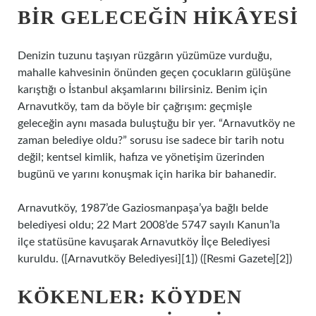
BIR GELECEĞIN HIKÂYESI
Denizin tuzunu taşıyan rüzgârın yüzümüze vurduğu,
mahalle kahvesinin önünden geçen çocukların gülüşüne
karıştığı o İstanbul akşamlarını bilirsiniz. Benim için
Arnavutköy, tam da böyle bir çağrışım: geçmişle
geleceğin aynı masada buluştuğu bir yer. “Arnavutköy ne
zaman belediye oldu?” sorusu ise sadece bir tarih notu
değil; kentsel kimlik, hafıza ve yönetişim üzerinden
bugünü ve yarını konuşmak için harika bir bahanedir.
Arnavutköy, 1987’de Gaziosmanpaşa’ya bağlı belde
belediyesi oldu; 22 Mart 2008’de 5747 sayılı Kanun’la
ilçe statüsüne kavuşarak Arnavutköy İlçe Belediyesi
kuruldu.
([Arnavutköy Belediyesi][1]) ([Resmi Gazete][2])
KÖKENLER: KÖYDEN