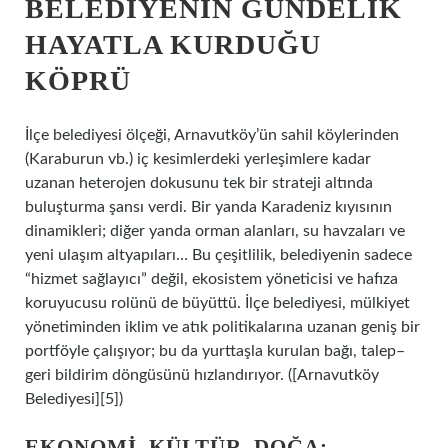
BELEDIYENIN GÜNDELIK
HAYATLA KURDUĞU
KÖPRÜ
İlçe belediyesi ölçeği, Arnavutköy’ün sahil köylerinden
(Karaburun vb.) iç kesimlerdeki yerleşimlere kadar
uzanan heterojen dokusunu tek bir strateji altında
buluşturma şansı verdi. Bir yanda Karadeniz kıyısının
dinamikleri; diğer yanda orman alanları, su havzaları ve
yeni ulaşım altyapıları… Bu çeşitlilik, belediyenin sadece
“hizmet sağlayıcı” değil, ekosistem yöneticisi ve hafıza
koruyucusu rolünü de büyüttü. İlçe belediyesi, mülkiyet
yönetiminden iklim ve atık politikalarına uzanan geniş bir
portföyle çalışıyor; bu da yurttaşla kurulan bağı, talep–
geri bildirim döngüsünü hızlandırıyor. ([Arnavutköy
Belediyesi][5])
EKONOMI, KÜLTÜR, DOĞA: