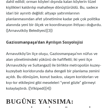
dahil edildi; orman köyleri dışında kalan köylerin tüzel
kişilikleri kaldırılıp mahalleye dönüştürüldü. Bu, sadece
idari bir ayrıntı değildi: altyapı yatırımlarının
planlanmasından afet yönetimine kadar pek çok politika
alanında yeni bir ölçek ve koordinasyon ihtiyacı doğurdu.
([Arnavutköy Belediyesi][3])
Gaziosmanpaşa’dan Ayrılışın Sosyolojisi
Arnavutköy’ün ilçe oluşu, Gaziosmanpaşa’nın nüfus ve
alan yönetimindeki yükünü de hafifletti; iki yeni ilçe
(Arnavutköy ve Sultangazi) ile birlikte metropolün kuzey-
kuzeybatı koridorunda daha dengeli bir planlama zemini
açıldı. Bu dönüşüm, konut baskısı, ulaşım koridorları ve
kıyı-kır etkileşimi gibi meseleleri “yerel gözle” görmeyi
kolaylaştırdı. ([Vikipedi][4])
BUGÜNE YANSIMA: