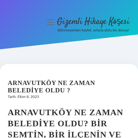
Gizemli Hikaye Köşesi
menüyü
aç
Bilinmeyenleri keşfet, sırlarla dolu bir dünya!
Anasayfa
Gizlilik Politikası
Yasal Uyarı
ARNAVUTKÖY NE ZAMAN
Hakkımızda
BELEDIYE OLDU ?
Tarih: Ekim 8, 2025
ARNAVUTKÖY NE ZAMAN
BELEDIYE OLDU? BIR
SEMTIN, BIR İLÇENIN VE