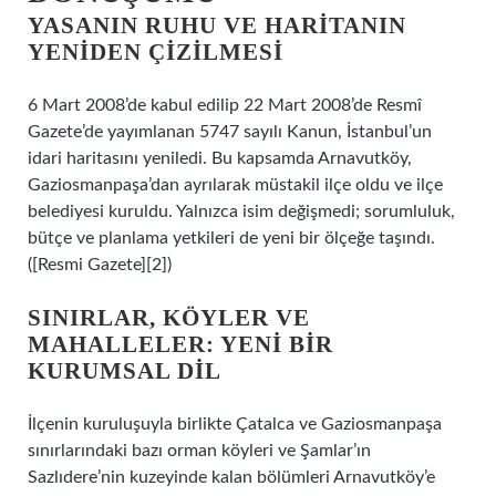
YASANIN RUHU VE HARITANIN
YENIDEN ÇIZILMESI
6 Mart 2008’de kabul edilip 22 Mart 2008’de Resmî
Gazete’de yayımlanan 5747 sayılı Kanun, İstanbul’un
idari haritasını yeniledi. Bu kapsamda Arnavutköy,
Gaziosmanpaşa’dan ayrılarak müstakil ilçe oldu ve ilçe
belediyesi kuruldu. Yalnızca isim değişmedi; sorumluluk,
bütçe ve planlama yetkileri de yeni bir ölçeğe taşındı.
([Resmi Gazete][2])
SINIRLAR, KÖYLER VE
MAHALLELER: YENI BIR
KURUMSAL DIL
İlçenin kuruluşuyla birlikte Çatalca ve Gaziosmanpaşa
sınırlarındaki bazı orman köyleri ve Şamlar’ın
Sazlıdere’nin kuzeyinde kalan bölümleri Arnavutköy’e