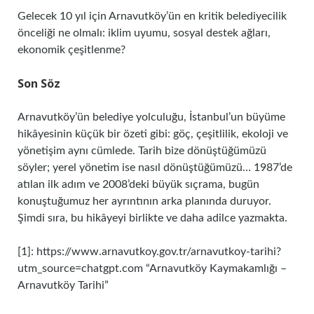
Gelecek 10 yıl için Arnavutköy’ün en kritik belediyecilik
önceliği ne olmalı: iklim uyumu, sosyal destek ağları,
ekonomik çeşitlenme?
Son Söz
Arnavutköy’ün belediye yolculuğu, İstanbul’un büyüme
hikâyesinin küçük bir özeti gibi: göç, çeşitlilik, ekoloji ve
yönetişim aynı cümlede. Tarih bize dönüştüğümüzü
söyler; yerel yönetim ise nasıl dönüştüğümüzü… 1987’de
atılan ilk adım ve 2008’deki büyük sıçrama, bugün
konuştuğumuz her ayrıntının arka planında duruyor.
Şimdi sıra, bu hikâyeyi birlikte ve daha adilce yazmakta.
[1]: https://www.arnavutkoy.gov.tr/arnavutkoy-tarihi?
utm_source=chatgpt.com “Arnavutköy Kaymakamlığı –
Arnavutköy Tarihi”