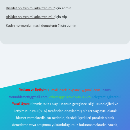
Bisiklet ön fren mi arka fren mi ?
için
admin
Bisiklet ön fren mi arka fren mi ?
için
Alp
Kadın hormonları nasıl dengelenir ?
için
admin
casinogir.net
Reklam ve İletişim:
E-mail:
backlinkpaneli@gmail.com
Teams:
forumhizmeti@gmail.com
Whatsapp: 0262 606 0 726
Telegram: @karabul
Yasal Uyarı:
Sitemiz, 5651 Sayılı Kanun gereğince Bilgi Teknolojileri ve
İletişim Kurumu (BTK) tarafından onaylanmış bir Yer Sağlayıcı olarak
hizmet vermektedir. Bu nedenle, sitedeki içerikleri proaktif olarak
denetleme veya araştırma yükümlülüğümüz bulunmamaktadır. Ancak,