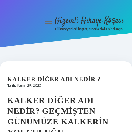
Gizemli Hikaye Köşesi
menüyü
aç
Bilinmeyenleri keşfet, sırlarla dolu bir dünya!
Anasayfa
Gizlilik Politikası
Yasal Uyarı
KALKER DIĞER ADI NEDIR ?
Hakkımızda
Tarih: Kasım 29, 2025
KALKER DIĞER ADI
NEDIR? GEÇMIŞTEN
GÜNÜMÜZE KALKERIN