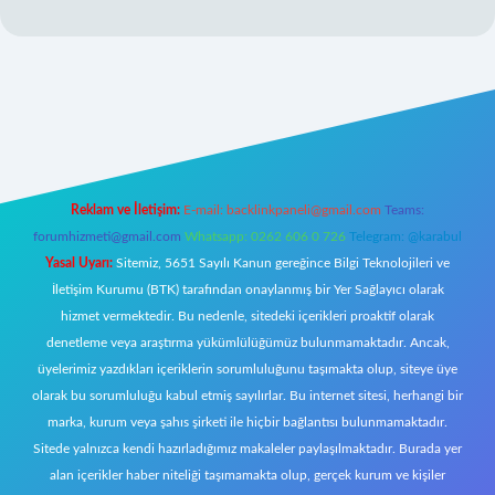
casinogir.net
Reklam ve İletişim:
E-mail:
backlinkpaneli@gmail.com
Teams:
forumhizmeti@gmail.com
Whatsapp: 0262 606 0 726
Telegram: @karabul
Yasal Uyarı:
Sitemiz, 5651 Sayılı Kanun gereğince Bilgi Teknolojileri ve
İletişim Kurumu (BTK) tarafından onaylanmış bir Yer Sağlayıcı olarak
hizmet vermektedir. Bu nedenle, sitedeki içerikleri proaktif olarak
denetleme veya araştırma yükümlülüğümüz bulunmamaktadır. Ancak,
üyelerimiz yazdıkları içeriklerin sorumluluğunu taşımakta olup, siteye üye
olarak bu sorumluluğu kabul etmiş sayılırlar. Bu internet sitesi, herhangi bir
marka, kurum veya şahıs şirketi ile hiçbir bağlantısı bulunmamaktadır.
Sitede yalnızca kendi hazırladığımız makaleler paylaşılmaktadır. Burada yer
alan içerikler haber niteliği taşımamakta olup, gerçek kurum ve kişiler