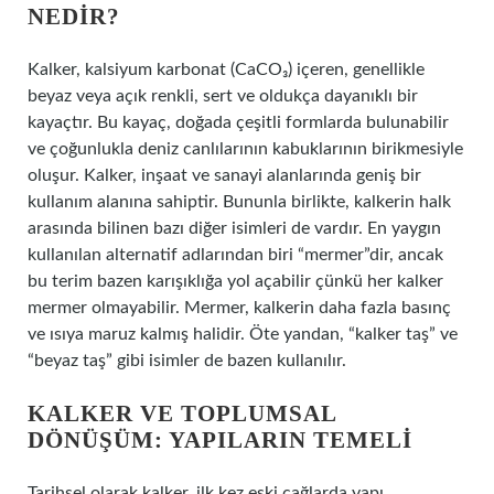
NEDIR?
Kalker, kalsiyum karbonat (CaCO₃) içeren, genellikle
beyaz veya açık renkli, sert ve oldukça dayanıklı bir
kayaçtır. Bu kayaç, doğada çeşitli formlarda bulunabilir
ve çoğunlukla deniz canlılarının kabuklarının birikmesiyle
oluşur. Kalker, inşaat ve sanayi alanlarında geniş bir
kullanım alanına sahiptir. Bununla birlikte, kalkerin halk
arasında bilinen bazı diğer isimleri de vardır. En yaygın
kullanılan alternatif adlarından biri “mermer”dir, ancak
bu terim bazen karışıklığa yol açabilir çünkü her kalker
mermer olmayabilir. Mermer, kalkerin daha fazla basınç
ve ısıya maruz kalmış halidir. Öte yandan, “kalker taş” ve
“beyaz taş” gibi isimler de bazen kullanılır.
KALKER VE TOPLUMSAL
DÖNÜŞÜM: YAPILARIN TEMELI
Tarihsel olarak kalker, ilk kez eski çağlarda yapı