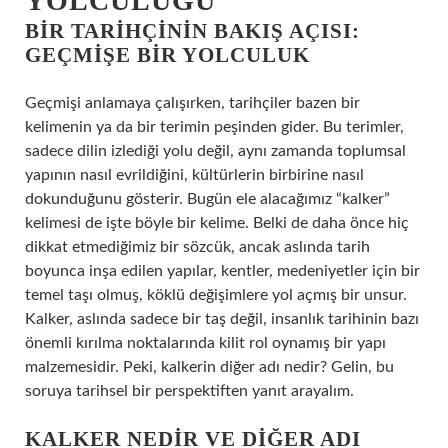
YOLCULUĞU
BIR TARIHÇININ BAKIŞ AÇISI:
GEÇMIŞE BIR YOLCULUK
Geçmişi anlamaya çalışırken, tarihçiler bazen bir
kelimenin ya da bir terimin peşinden gider. Bu terimler,
sadece dilin izlediği yolu değil, aynı zamanda toplumsal
yapının nasıl evrildiğini, kültürlerin birbirine nasıl
dokunduğunu gösterir. Bugün ele alacağımız “kalker”
kelimesi de işte böyle bir kelime. Belki de daha önce hiç
dikkat etmediğimiz bir sözcük, ancak aslında tarih
boyunca inşa edilen yapılar, kentler, medeniyetler için bir
temel taşı olmuş, köklü değişimlere yol açmış bir unsur.
Kalker, aslında sadece bir taş değil, insanlık tarihinin bazı
önemli kırılma noktalarında kilit rol oynamış bir yapı
malzemesidir. Peki, kalkerin diğer adı nedir? Gelin, bu
soruya tarihsel bir perspektiften yanıt arayalım.
KALKER NEDIR VE DIĞER ADI