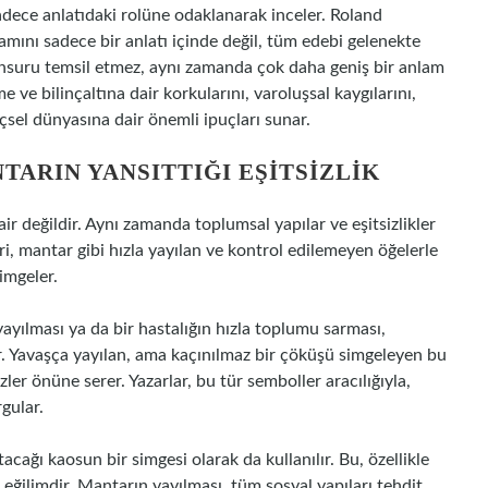
dece anlatıdaki rolüne odaklanarak inceler. Roland
lamını sadece bir anlatı içinde değil, tüm edebi gelenekte
 unsuru temsil etmez, aynı zamanda çok daha geniş bir anlam
e ve bilinçaltına dair korkularını, varoluşsal kaygılarını,
çsel dünyasına dair önemli ipuçları sunar.
ARIN YANSITTIĞI EŞITSIZLIK
r değildir. Aynı zamanda toplumsal yapılar ve eşitsizlikler
ri, mantar gibi hızla yayılan ve kontrol edilemeyen öğelerle
simgeler.
yılması ya da bir hastalığın hızla toplumu sarması,
tır. Yavaşça yayılan, ama kaçınılmaz bir çöküşü simgeleyen bu
ler önüne serer. Yazarlar, bu tür semboller aracılığıyla,
rgular.
cağı kaosun bir simgesi olarak da kullanılır. Bu, özellikle
 eğilimdir. Mantarın yayılması, tüm sosyal yapıları tehdit