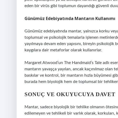
eden bir virüs gibi toplumun dayandığı güvenli duvar
Günümüz Edebiyatında Mantarın Kullanımı
Günümüz edebiyatında mantar, yalnızca korku veya 
toplumsal ve psikolojik temalarla işlenen metinlerd
yayılmaya devam eden yapısını, bireyin psikolojik 
kaygılara dair metaforlar olarak kullanırlar.
Margaret Atwood’un The Handmaid’s Tale adlı eserin
mantarın yavaşça yayılan, ancak kaçınılmaz olan tehd
baskılar ve kontrol, bir mantarın hızla büyümesi gibi
burada hem biyolojik hem de toplumsal bir tehliken
SONUÇ VE OKUYUCUYA DAVET
Mantar, sadece biyolojik bir tehlike olmanın ötesin
edilemeyen ve tehlikeli bir varlık olarak, korkuları, 