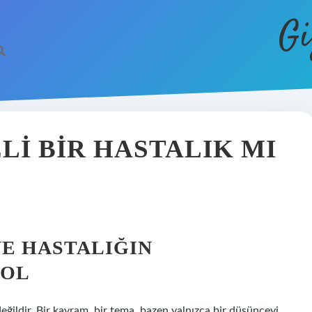
Gi
I BIR HASTALIK MI
VE HASTALIĞIN
BOL
eğildir. Bir kavram, bir tema, bazen yalnızca bir düşünceyi