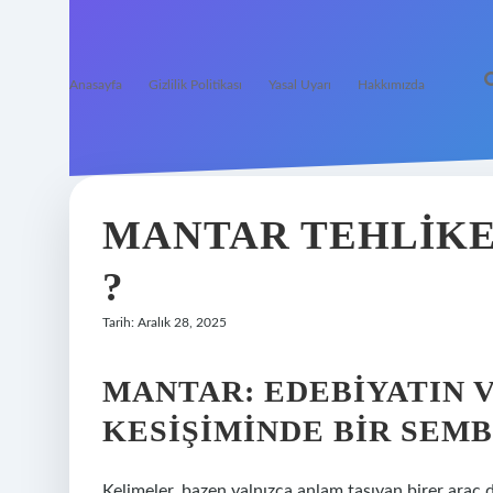
Anasayfa
Gizlilik Politikası
Yasal Uyarı
Hakkımızda
MANTAR TEHLIKEL
?
Tarih: Aralık 28, 2025
MANTAR: EDEBIYATIN 
KESIŞIMINDE BIR SEM
Kelimeler, bazen yalnızca anlam taşıyan birer araç d