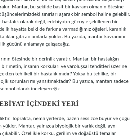
ırakır. Mantar, bu şekilde basit bir kavram olmanın ötesine
 düşüncelerimizdeki sınırları aşarak bir sembol haline gelebilir.
r hastalık olarak değil, edebiyatın gücüyle şekillenen bir
delik hayatta belki de farkına varmadığımız öğeleri, karanlık
talıklar gibi anlamlarla yükler. Bu yazıda, mantar kavramını
lik gücünü anlamaya çalışacağız.
ının ötesinde bir derinlik yaratır. Mantar, bir hastalığın
 bir metin, insanın korkuları ve varoluşsal tehditleri üzerine
çekten tehlikeli bir hastalık mıdır? Yoksa bu tehlike, bir
lojik sorunları mı yansıtmaktadır? Bu yazıda, mantarı sadece
r sembol olarak inceleyeceğiz.
BIYAT İÇINDEKI YERI
ıktır. Toprakta, nemli yerlerde, bazen sessizce büyür ve çoğu
yükler. Mantar, yalnızca biyolojik bir varlık değil, aynı
 çıkabilir. Özellikle korku, gerilim ve doğaüstü temalar