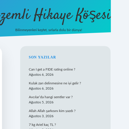
zemli Hikaye Köşesi
Bilinmeyenleri keşfet, sırlarla dolu bir dünya!
vdcasinogir
SIDEBAR
SON YAZILAR
Can I get a FIDE rating online ?
Ağustos 6, 2026
Kulak zarı delinmesine ne iyi gelir ?
Ağustos 6, 2026
Avcılar’da hangi semtler var ?
Ağustos 5, 2026
Allah Allah şarkısını kim yazdı ?
Ağustos 3, 2026
7 kg Ariel kaç TL ?