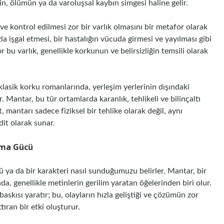
nin, ölümün ya da varoluşsal kaybın simgesi haline gelir.
ve kontrol edilmesi zor bir varlık olmasını bir metafor olarak
la işgal etmesi, bir hastalığın vücuda girmesi ve yayılması gibi
or bu varlık, genellikle korkunun ve belirsizliğin temsili olarak
klasik korku romanlarında, yerleşim yerlerinin dışındaki
 Mantar, bu tür ortamlarda karanlık, tehlikeli ve bilinçaltı
, mantarı sadece fiziksel bir tehlike olarak değil, aynı
dit olarak sunar.
tma Gücü
lü ya da bir karakteri nasıl sunduğumuzu belirler. Mantar, bir
ında, genellikle metinlerin gerilim yaratan öğelerinden biri olur.
skısı yaratır; bu, olayların hızla geliştiği ve çözümün zor
ttıran bir etki oluşturur.