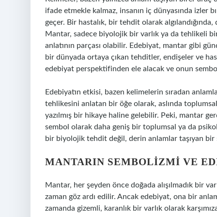
ifade etmekle kalmaz, insanın iç dünyasında izler b
geçer. Bir hastalık, bir tehdit olarak algılandığında,
Mantar, sadece biyolojik bir varlık ya da tehlikeli bi
anlatının parçası olabilir. Edebiyat, mantar gibi gün
bir dünyada ortaya çıkan tehditler, endişeler ve has
edebiyat perspektifinden ele alacak ve onun sembo
Edebiyatın etkisi, bazen kelimelerin sıradan anlamlar
tehlikesini anlatan bir öğe olarak, aslında toplumsal
yazılmış bir hikaye haline gelebilir. Peki, mantar ger
sembol olarak daha geniş bir toplumsal ya da psiko
bir biyolojik tehdit değil, derin anlamlar taşıyan bi
MANTARIN SEMBOLIZMI VE EDE
Mantar, her şeyden önce doğada alışılmadık bir varl
zaman göz ardı edilir. Ancak edebiyat, ona bir anlam 
zamanda gizemli, karanlık bir varlık olarak karşımıza