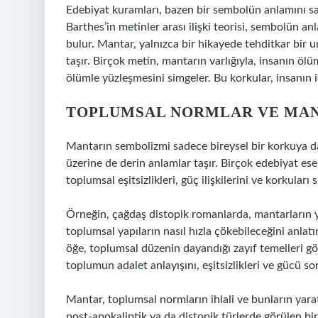
Edebiyat kuramları, bazen bir sembolün anlamını sa
Barthes’in metinler arası ilişki teorisi, sembolün an
bulur. Mantar, yalnızca bir hikayede tehditkar bir
taşır. Birçok metin, mantarın varlığıyla, insanın ölüm
ölümle yüzleşmesini simgeler. Bu korkular, insanın i
TOPLUMSAL NORMLAR VE MANT
Mantarın sembolizmi sadece bireysel bir korkuya dai
üzerine de derin anlamlar taşır. Birçok edebiyat ese
toplumsal eşitsizlikleri, güç ilişkilerini ve korkuları 
Örneğin, çağdaş distopik romanlarda, mantarların ya
toplumsal yapıların nasıl hızla çökebileceğini anla
öğe, toplumsal düzenin dayandığı zayıf temelleri göz
toplumun adalet anlayışını, eşitsizlikleri ve gücü so
Mantar, toplumsal normların ihlali ve bunların yarata
post-apokaliptik ya da distopik türlerde görülen bir