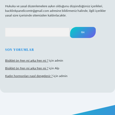
Hukuka ve yasal düzenlemelere aykırı olduğunu düşündüğünüz içerikleri,
backlinkpanelicomtr@gmail.com
adresine bildirmeniz halinde, ilgili içerikler
yasal süre içerisinde sitemizden kaldırılacaktır.
Arama
SON YORUMLAR
Bisiklet ön fren mi arka fren mi ?
için
admin
Bisiklet ön fren mi arka fren mi ?
için
Alp
Kadın hormonları nasıl dengelenir ?
için
admin
net