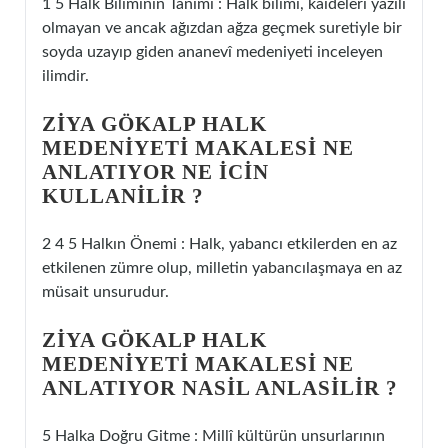
1 5 Halk Biliminin Tanımı : Halk bilimi, kaideleri yazılı
olmayan ve ancak ağızdan ağza geçmek suretiyle bir
soyda uzayıp giden ananevî medeniyeti inceleyen
ilimdir.
ZIYA GÖKALP HALK
MEDENIYETI MAKALESI NE
ANLATIYOR NE ICIN
KULLANILIR ?
2 4 5 Halkın Önemi : Halk, yabancı etkilerden en az
etkilenen zümre olup, milletin yabancılaşmaya en az
müsait unsurudur.
ZIYA GÖKALP HALK
MEDENIYETI MAKALESI NE
ANLATIYOR NASIL ANLASILIR ?
5 Halka Doğru Gitme : Millî kültürün unsurlarının