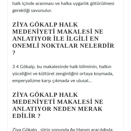
halk içinde aranması ve halka uygarlık götürülmesi
gerektiği savunulur.
ZIYA GÖKALP HALK
MEDENIYETI MAKALESI NE
ANLATIYOR ILE ILGILI EN
ONEMLI NOKTALAR NELERDIR
?
3 4 Gökalp, bu makalesinde halk biliminin, halkın
yüceliğini ve kültürel zenginliğini ortaya koymada,
emperyalizme karşı çıkmada ve ulusal…
ZIYA GÖKALP HALK
MEDENIYETI MAKALESI NE
ANLATIYOR NEDEN MERAK
EDILIR ?
Ziya Gökalp , şiirin sonunda Ay Hanım aracılığıyla