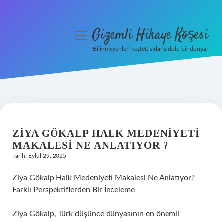
Gizemli Hikaye Köşesi
menüyü
aç
Bilinmeyenleri keşfet, sırlarla dolu bir dünya!
Anasayfa
Gizlilik Politikası
Yasal Uyarı
ZIYA GÖKALP HALK MEDENIYETI
Hakkımızda
MAKALESI NE ANLATIYOR ?
Tarih: Eylül 29, 2025
Ziya Gökalp Halk Medeniyeti Makalesi Ne Anlatıyor?
Farklı Perspektiflerden Bir İnceleme
Ziya Gökalp, Türk düşünce dünyasının en önemli