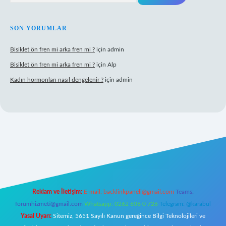
SON YORUMLAR
Bisiklet ön fren mi arka fren mi ?
için
admin
Bisiklet ön fren mi arka fren mi ?
için
Alp
Kadın hormonları nasıl dengelenir ?
için
admin
Reklam ve İletişim:
E-mail:
backlinkpaneli@gmail.com
Teams:
forumhizmeti@gmail.com
Whatsapp: 0262 606 0 726
Telegram: @karabul
Yasal Uyarı:
Sitemiz, 5651 Sayılı Kanun gereğince Bilgi Teknolojileri ve