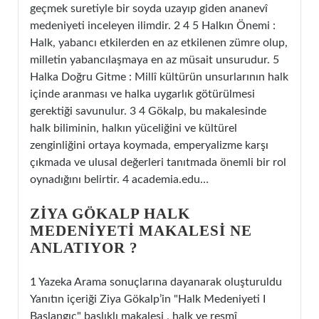
geçmek suretiyle bir soyda uzayıp giden ananevî
medeniyeti inceleyen ilimdir. 2 4 5 Halkın Önemi :
Halk, yabancı etkilerden en az etkilenen zümre olup,
milletin yabancılaşmaya en az müsait unsurudur. 5
Halka Doğru Gitme : Millî kültürün unsurlarının halk
içinde aranması ve halka uygarlık götürülmesi
gerektiği savunulur. 3 4 Gökalp, bu makalesinde
halk biliminin, halkın yüceliğini ve kültürel
zenginliğini ortaya koymada, emperyalizme karşı
çıkmada ve ulusal değerleri tanıtmada önemli bir rol
oynadığını belirtir. 4 academia.edu…
ZIYA GÖKALP HALK
MEDENIYETI MAKALESI NE
ANLATIYOR ?
1 Yazeka Arama sonuçlarına dayanarak oluşturuldu
Yanıtın içeriği Ziya Gökalp’in "Halk Medeniyeti I
Başlangıç" başlıklı makalesi , halk ve resmî