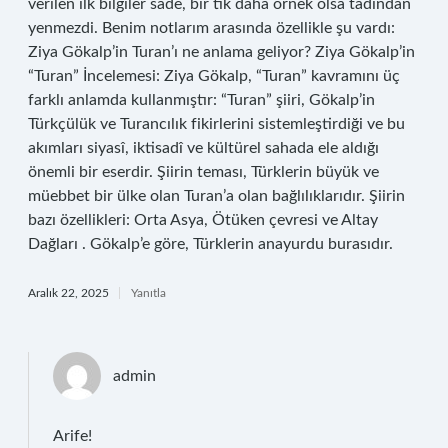
verilen ilk bilgiler sade, bir tık daha örnek olsa tadından
yenmezdi. Benim notlarım arasında özellikle şu vardı:
Ziya Gökalp’in Turan’ı ne anlama geliyor? Ziya Gökalp’in
“Turan” İncelemesi: Ziya Gökalp, “Turan” kavramını üç
farklı anlamda kullanmıştır: “Turan” şiiri, Gökalp’in
Türkçülük ve Turancılık fikirlerini sistemleştirdiği ve bu
akımları siyasî, iktisadî ve kültürel sahada ele aldığı
önemli bir eserdir. Şiirin teması, Türklerin büyük ve
müebbet bir ülke olan Turan’a olan bağlılıklarıdır. Şiirin
bazı özellikleri: Orta Asya, Ötüken çevresi ve Altay
Dağları . Gökalp’e göre, Türklerin anayurdu burasıdır.
Aralık 22, 2025
Yanıtla
admin
Arife!